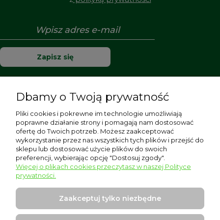
Zapisz się
Dbamy o Twoją prywatność
Pomoc
Pliki cookies i pokrewne im technologie umożliwiają
poprawne działanie strony i pomagają nam dostosować
Moje konto
ofertę do Twoich potrzeb. Możesz zaakceptować
wykorzystanie przez nas wszystkich tych plików i przejść do
sklepu lub dostosować użycie plików do swoich
Płatności i dostawa
preferencji, wybierając opcję "Dostosuj zgody".
Więcej o plikach cookies przeczytasz w naszej Polityce
Informacje
prywatności.
O nas
Zaakceptuj tylko niezbędne