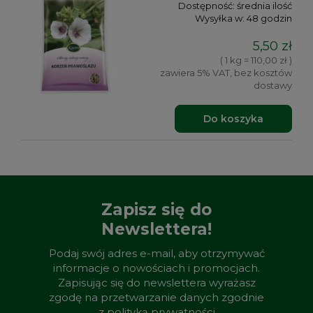
Dostępność:
średnia ilość
Wysyłka w:
48 godzin
5,50 zł
( 1 kg = 110,00 zł )
zawiera 5% VAT, bez kosztów
dostawy
Do koszyka
Zapisz się do
Newslettera!
Podaj swój adres e-mail, aby otrzymywać
informacje o nowościach i promocjach.
Zapisując się do newslettera wyrażasz
zgodę na przetwarzanie danych zgodnie
z
polityką prywatności