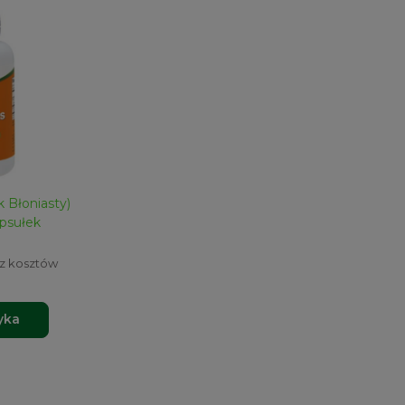
k Błoniasty)
psułek
ez kosztów
yka