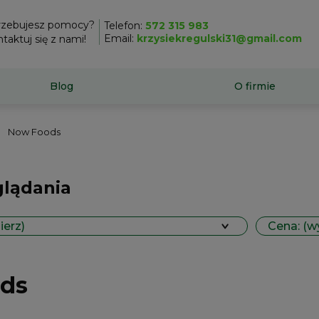
rzebujesz pomocy?
Telefon:
572 315 983
Email:
krzysiekregulski31@gmail.com
taktuj się z nami!
Blog
O firmie
Now Foods
glądania
ierz)
Cena: (w
ds