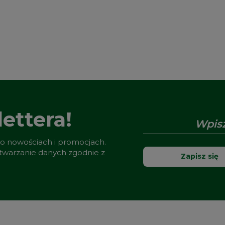
ettera!
 o nowościach i promocjach.
etwarzanie danych zgodnie z
Zapisz się