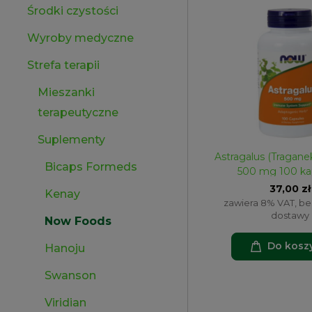
Środki czystości
Wyroby medyczne
Strefa terapii
Mieszanki
terapeutyczne
Suplementy
Astragalus (Tragane
Bicaps Formeds
500 mg 100 ka
37,00 zł
Kenay
zawiera 8% VAT, b
dostawy
Now Foods
Do kosz
Hanoju
Swanson
Viridian