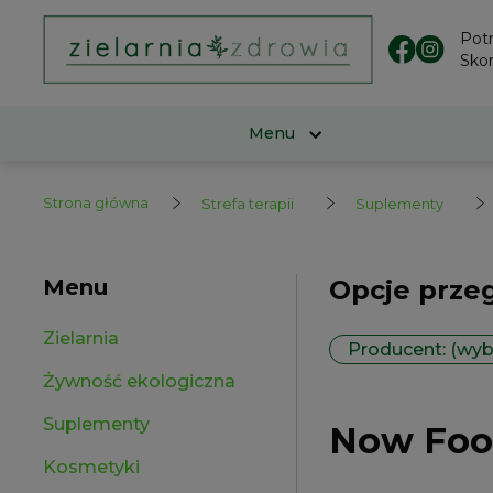
Pot
Skon
Menu
Strona główna
Strefa terapii
Suplementy
Menu
Opcje prze
Zielarnia
Producent: (wyb
Żywność ekologiczna
Suplementy
Now Foo
Kosmetyki