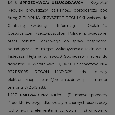
1.4.16.
SPRZEDAWCA; USŁUGODAWCA
– Krzysztof
Regulski prowadzący działalność gospodarczą pod
firmą ZIELARNIA KRZYSZTOF REGULSKI wpisany do
Centralnej Ewidencji i Informacji o Działalności
Gospodarczej Rzeczypospolitej Polskiej prowadzonej
przez ministra właściwego do spraw gospodarki,
posiadający: adres miejsca wykonywania działalności: ul.
Tadeusza Rejtana 8, 96-500 Sochaczew i adres do
doręczeń: ul. Warszawska 17, 96-500 Sochaczew, NIP
8371139185, REGON 146745681, adres poczty
elektronicznej: biuro@zielarniazdrowia.pl, numer
telefonu: 572 315 983.
1.4.17.
UMOWA SPRZEDAŻY
– (1) umowa sprzedaży
Produktu (w przypadku rzeczy ruchomych oraz rzeczy
ruchomych z elementami cyfrowymi), (2) umowa o