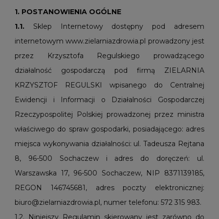
1. POSTANOWIENIA OGÓLNE
1.1.
Sklep Internetowy dostępny pod adresem
internetowym www.zielarniazdrowia.pl prowadzony jest
przez Krzysztofa Regulskiego prowadzącego
działalność gospodarczą pod firmą ZIELARNIA
KRZYSZTOF REGULSKI wpisanego do Centralnej
Ewidencji i Informacji o Działalności Gospodarczej
Rzeczypospolitej Polskiej prowadzonej przez ministra
właściwego do spraw gospodarki, posiadającego: adres
miejsca wykonywania działalności: ul. Tadeusza Rejtana
8, 96-500 Sochaczew i adres do doręczeń: ul.
Warszawska 17, 96-500 Sochaczew, NIP 8371139185,
REGON 146745681, adres poczty elektronicznej:
biuro@zielarniazdrowia.pl, numer telefonu: 572 315 983.
1.2. Niniejszy Regulamin skierowany jest zarówno do