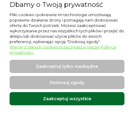
elektronicznymi i kartą płatniczą przeprowadzane są
Dbamy o Twoją prywatność
zgodnie z wyborem Klienta. Obsługę płatności
Pliki cookies i pokrewne im technologie umożliwiają
elektronicznych i kartą płatniczą prowadzi:
poprawne działanie strony i pomagają nam dostosować
ofertę do Twoich potrzeb. Możesz zaakceptować
4.1.4.1.1. Autopay.pl – spółka AUTOPAY SPÓŁKA
wykorzystanie przez nas wszystkich tych plików i przejść do
AKCYJNA z siedzibą w Sopocie (adres siedziby: ul.
sklepu lub dostosować użycie plików do swoich
preferencji, wybierając opcję "Dostosuj zgody".
Powstańców Warszawy 6, 81-718 Sopot), wpisana do
Więcej o plikach cookies przeczytasz w naszej Polityce
prywatności.
Rejestru Przedsiębiorców Krajowego Rejestru
Sądowego pod numerem 0000320590, akta
Zaakceptuj tylko niezbędne
rejestrowe przechowywane przez Sąd Rejonowy
Gdańsk - Północ w Gdańsku VIII Wydział Gospodarczy
Dostosuj zgody
Krajowego Rejestru Sądowego, kapitał zakładowy w
Zaakceptuj wszystkie
wysokości 2.205.500,00 zł w całości opłacony, NIP:
5851351185, REGON: 19178156100000.
4.1.4.1.2. PAYPRO SPÓŁKA AKCYJNA z siedzibą w
Poznaniu (adres siedziby: ul. Pastelowa 8, 60-198