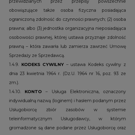
przewidzianych przez przepisy powszechnie
obowiązujące także osoba fizyczna posiadająca
ograniczoną zdolność do czynności prawnych; (2) osoba
prawna; albo (3) jednostka organizacyjna nieposiadająca
osobowości prawnej, której ustawa przyznaje zdolność
prawną – która zawarła lub zamierza zawrzeć Umowę
Sprzedaży ze Sprzedawcą.
1.4.9.
KODEKS
CYWILNY
– ustawa Kodeks cywilny z
dnia 23 kwietnia 1964 r. (Dz.U. 1964 nr 16, poz. 93 ze
zm.).
1.4.10.
KONTO
– Usługa Elektroniczna, oznaczony
indywidualną nazwą (loginem) i hasłem podanym przez
Usługobiorcę zbiór zasobów w systemie
teleinformatycznym Usługodawcy, w którym
gromadzone są dane podane przez Usługobiorcę oraz