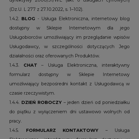
dyrektywy 2000/31/WE (akt o usługach cyfrowych)
(Dz.U. L 277 z 27.10.2022, s. 1–102).
1.4.2.
BLOG
- Usługa Elektroniczna, internetowy blog
dostępny w Sklepie Internetowym dla jego
Usługobiorców umożliwiający im przeglądanie wpisów
Usługodawcy, w szczególności dotyczących Jego
działalności oraz oferowanych Produktów.
1.4.3.
CHAT
– Usługa Elektroniczna, interaktywny
formularz dostępny w Sklepie Internetowy
umożliwiający bezpośredni kontakt z Usługodawcą w
czasie rzeczywistym.
1.4.4.
DZIEŃ
ROBOCZY
– jeden dzień od poniedziałku
do piątku z wyłączeniem dni ustawowo wolnych od
pracy.
1.4.5.
FORMULARZ
KONTAKTOWY
– Usługa