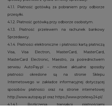
4.1.1. Płatność gotówką za pobraniem przy odbiorze
przesyłki.
4.1.2. Płatność gotówką przy odbiorze osobistym.
4.1.3. Płatność przelewem na rachunek bankowy
Sprzedawcy.
4.1.4. Płatności elektroniczne i płatności kartą płatniczą
Visa, Visa Electron, MasterCard, MasterCard,
MasterCard Electronic, Maestro, za pośrednictwem
serwisu AutoPay.pl – możliwe aktualne sposoby
płatności określone są na stronie Sklepu
Internetowego w zakładce informacyjnej dotyczącej
sposobów płatności oraz na stronie internetowej
http://www.autopay.pl oraz https://www.przelewy24.pl/.
4.1.4.1. Rozliczenia transakcji płatnościami