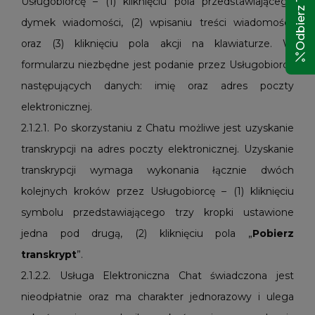
Usługobiorcę – (1) kliknięciu pola przedstawiającego
dymek wiadomości, (2) wpisaniu treści wiadomości;
oraz (3) kliknięciu pola akcji na klawiaturze. W
formularzu niezbędne jest podanie przez Usługobiorcę
następujących danych: imię oraz adres poczty
elektronicznej.
2.1.2.1. Po skorzystaniu z Chatu możliwe jest uzyskanie
transkrypcji na adres poczty elektronicznej. Uzyskanie
transkrypcji wymaga wykonania łącznie dwóch
kolejnych kroków przez Usługobiorcę – (1) kliknięciu
symbolu przedstawiającego trzy kropki ustawione
jedna pod drugą, (2) kliknięciu pola „
Pobierz
transkrypt
”.
2.1.2.2. Usługa Elektroniczna Chat świadczona jest
nieodpłatnie oraz ma charakter jednorazowy i ulega