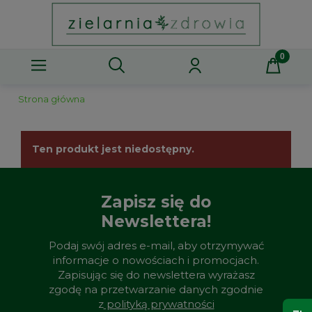
Strona główna
Ten produkt jest niedostępny.
Zapisz się do
Newslettera!
Podaj swój adres e-mail, aby otrzymywać
informacje o nowościach i promocjach.
Zapisując się do newslettera wyrażasz
zgodę na przetwarzanie danych zgodnie
z
polityką prywatności