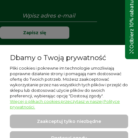
Odbierz 10% rabatu!
Zapisz się
Dbamy o Twoją prywatność
Pomoc
Pliki cookies i pokrewne im technologie umożliwiają
poprawne działanie strony i pomagają nam dostosować
Moje konto
ofertę do Twoich potrzeb. Możesz zaakceptować
wykorzystanie przez nas wszystkich tych plików i przejść do
sklepu lub dostosować użycie plików do swoich
Płatności i dostawa
preferencji, wybierając opcję "Dostosuj zgody".
Więcej o plikach cookies przeczytasz w naszej Polityce
Informacje
prywatności.
O nas
Zaakceptuj tylko niezbędne
Dostosuj zgody