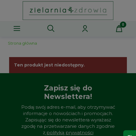
Strona główna
Ten produkt jest niedostępny.
Zapisz się do
Newslettera!
Podaj swój adres e-mail, aby otrzymywać
informacje o nowościach i promocjach.
Zapisując się do newslettera wyrażasz
zgodę na przetwarzanie danych zgodnie
z
polityką prywatności