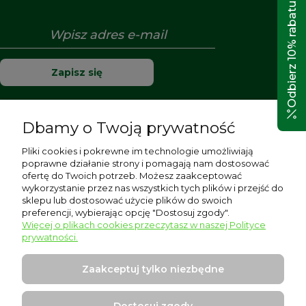
Odbierz 10% rabatu!
Zapisz się
Dbamy o Twoją prywatność
Pomoc
Pliki cookies i pokrewne im technologie umożliwiają
poprawne działanie strony i pomagają nam dostosować
Moje konto
ofertę do Twoich potrzeb. Możesz zaakceptować
wykorzystanie przez nas wszystkich tych plików i przejść do
sklepu lub dostosować użycie plików do swoich
Płatności i dostawa
preferencji, wybierając opcję "Dostosuj zgody".
Więcej o plikach cookies przeczytasz w naszej Polityce
Informacje
prywatności.
O nas
Zaakceptuj tylko niezbędne
Dostosuj zgody