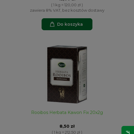
( 1 kg = 120,00 zł )
zawiera 8% VAT, bez kosztów dostawy
Do koszyka
Rooibos Herbata Kawon Fix 20x2g
8,50 zł
( 1 kg = 212,50 zł )