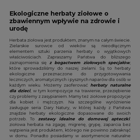
Ekologiczne herbaty ziołowe o
zbawiennym wpływie na zdrowie i
urodę
Herbata ziołowa jest produktem, znanym na całym świecie.
Zielarskie surowce od wieków są nieodłącznym
elementem sztuki parzenia herbaty o wyjątkowych
właściwościach. Zapraszamy Państwa do bliższego
zaznajomienia się
z bogactwem ziołowych specjałów
,
które sprowadziliśmy do naszej zielarni. Są to herbaty
ekologiczne przeznaczone do przygotowywania
leczniczych, aromatycznych i pysznych naparów dla osób w
każdym wieku. Możemy zaoferować
herbaty naturalne
dla dzieci
, w tym kompozycje na trawienie, przeziębienie
czy problemy z zasypianiem. Mamy też ziołowe propozycje
dla kobiet i mężczyzn. Na szczególne wyróżnienie
zasługuje seria Dary Natury, w której każdy z Państwa
znajdzie herbaty ekologiczne dopasowane do swoich
potrzeb. To
zestawy idealne do domowej apteczki
:
ziołowa herbata na zgagę, migrenę, grypę, zaparcia bez
wątpienia jest produktem, którego nie powinno zabraknąć
w domu. Ponadto posiadamy w asortymencie naturalne