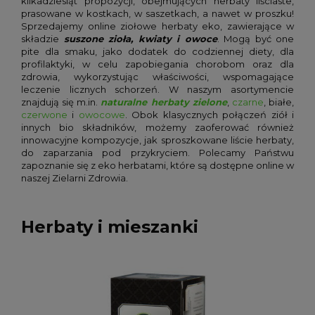
kilkadziesiąt propozycji, obejmujących herbaty liściaste,
prasowane w kostkach, w saszetkach, a nawet w proszku!
Sprzedajemy online ziołowe herbaty eko, zawierające w
składzie
suszone zioła, kwiaty i owoce
. Mogą być one
pite dla smaku, jako dodatek do codziennej diety, dla
profilaktyki, w celu zapobiegania chorobom oraz dla
zdrowia, wykorzystując właściwości, wspomagające
leczenie licznych schorzeń. W naszym asortymencie
znajdują się m.in.
naturalne herbaty zielone
,
czarne
, białe,
czerwone
i
owocowe
. Obok klasycznych połączeń ziół i
innych bio składników, możemy zaoferować również
innowacyjne kompozycje, jak sproszkowane liście herbaty,
do zaparzania pod przykryciem. Polecamy Państwu
zapoznanie się z eko herbatami, które są dostępne online w
naszej Zielarni Zdrowia.
Herbaty i mieszanki