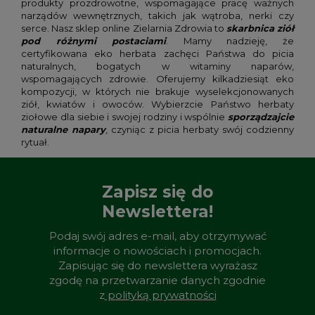
produkty prozdrowotne, wspomagające pracę ważnych
narządów wewnętrznych, takich jak wątroba, nerki czy
serce. Nasz sklep online Zielarnia Zdrowia to
skarbnica ziół
pod różnymi postaciami
. Mamy nadzieję, że
certyfikowana eko herbata zachęci Państwa do picia
naturalnych, bogatych w witaminy naparów,
wspomagających zdrowie. Oferujemy kilkadziesiąt eko
kompozycji, w których nie brakuje wyselekcjonowanych
ziół, kwiatów i owoców. Wybierzcie Państwo herbaty
ziołowe dla siebie i swojej rodziny i wspólnie
sporządzajcie
naturalne napary
, czyniąc z picia herbaty swój codzienny
rytuał.
Zapisz się do
Newslettera!
Podaj swój adres e-mail, aby otrzymywać
informacje o nowościach i promocjach.
Zapisując się do newslettera wyrażasz
zgodę na przetwarzanie danych zgodnie
z
polityką prywatności