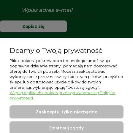
Zapisz się
Dbamy o Twoją prywatność
Pomoc
Pliki cookies i pokrewne im technologie umożliwiają
poprawne działanie strony i pomagają nam dostosować
Moje konto
ofertę do Twoich potrzeb. Możesz zaakceptować
wykorzystanie przez nas wszystkich tych plików i przejść do
sklepu lub dostosować użycie plików do swoich
Płatności i dostawa
preferencji, wybierając opcję "Dostosuj zgody".
Więcej o plikach cookies przeczytasz w naszej Polityce
Informacje
prywatności.
O nas
Zaakceptuj tylko niezbędne
Dostosuj zgody