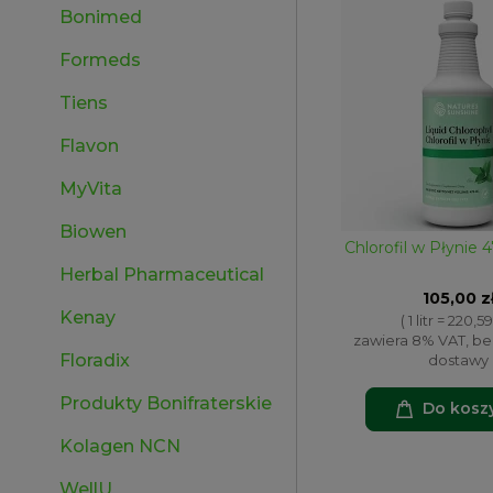
Bonimed
Formeds
Tiens
Flavon
MyVita
Biowen
Chlorofil w Płynie
Herbal Pharmaceutical
105,00 z
Kenay
( 1 litr = 220,59
zawiera 8% VAT, b
Floradix
dostawy
Produkty Bonifraterskie
Do kosz
Kolagen NCN
WellU