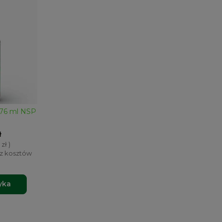
 476 ml NSP
ł
 zł )
ez kosztów
yka