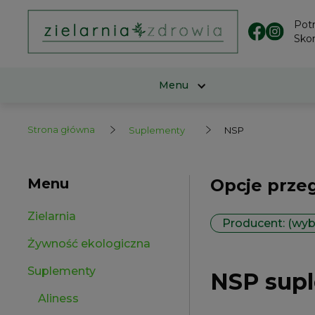
Pot
Skon
Menu
Strona główna
Suplementy
NSP
Menu
Opcje prze
Zielarnia
Producent: (wyb
Żywność ekologiczna
Suplementy
NSP sup
Aliness