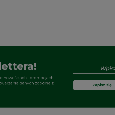
ettera!
 o nowościach i promocjach.
etwarzanie danych zgodnie z
Zapisz się