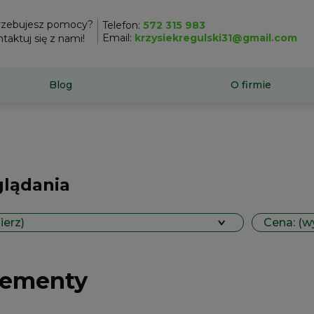
rzebujesz pomocy?
Telefon:
572 315 983
Email:
krzysiekregulski31@gmail.com
taktuj się z nami!
Blog
O firmie
glądania
ierz)
Cena: (w
lementy