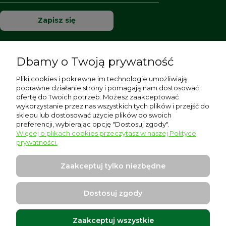
Zapisz się
Dbamy o Twoją prywatność
Pomoc
Pliki cookies i pokrewne im technologie umożliwiają
poprawne działanie strony i pomagają nam dostosować
Moje konto
ofertę do Twoich potrzeb. Możesz zaakceptować
wykorzystanie przez nas wszystkich tych plików i przejść do
sklepu lub dostosować użycie plików do swoich
Płatności i dostawa
preferencji, wybierając opcję "Dostosuj zgody".
Więcej o plikach cookies przeczytasz w naszej Polityce
Informacje
prywatności.
O nas
Zaakceptuj tylko niezbędne
Dostosuj zgody
Zaakceptuj wszystkie
Warszawska 17, 96-500 Sochaczew