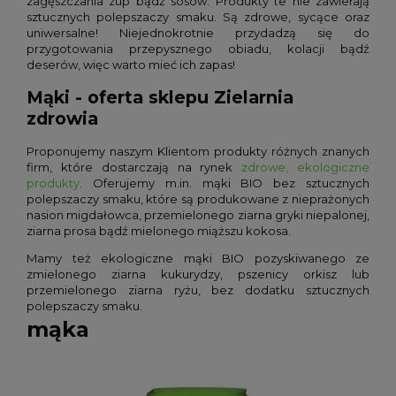
zagęszczania zup bądź sosów. Produkty te nie zawierają
sztucznych polepszaczy smaku. Są zdrowe, sycące oraz
uniwersalne! Niejednokrotnie przydadzą się do
przygotowania przepysznego obiadu, kolacji bądź
deserów, więc warto mieć ich zapas!
Mąki - oferta sklepu Zielarnia
zdrowia
Proponujemy naszym Klientom produkty różnych znanych
firm, które dostarczają na rynek
zdrowe, ekologiczne
produkty
. Oferujemy m.in. mąki BIO bez sztucznych
polepszaczy smaku, które są produkowane z nieprażonych
nasion migdałowca, przemielonego ziarna gryki niepalonej,
ziarna prosa bądź mielonego miąższu kokosa.
Mamy też ekologiczne mąki BIO pozyskiwanego ze
zmielonego ziarna kukurydzy, pszenicy orkisz lub
przemielonego ziarna ryżu, bez dodatku sztucznych
polepszaczy smaku.
mąka