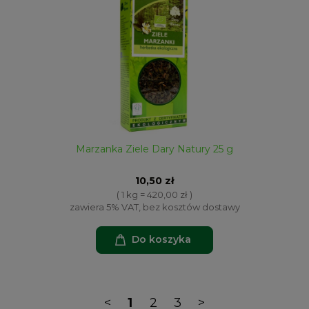
Marzanka Ziele Dary Natury 25 g
10,50 zł
( 1 kg = 420,00 zł )
zawiera 5% VAT, bez kosztów dostawy
Do koszyka
<
1
2
3
>