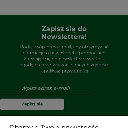
Zapisz się do
Newslettera!
Podaj swój adres e-mail, aby otrzymywać
informacje o nowościach i promocjach.
Zapisując się do newslettera wyrażasz
zgodę na przetwarzanie danych zgodnie
z
polityką prywatności
Zapisz się
Dbamy o Twoją prywatność