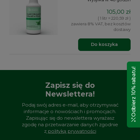
105,00 zł
( 1 litr = 220,59 zł )
zawiera 8% VAT, bez kosztów
dostawy
Do koszyka
Odbierz 10% rabatu!
Zapisz się do
Newslettera!
Podaj swój adres e-mail, aby otrzymywać
informacje o nowościach i promocjach.
Zapisując się do newslettera wyrażasz
zgodę na przetwarzanie danych zgodnie
z
polityką prywatności