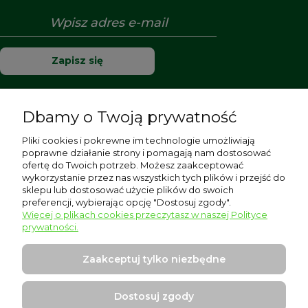
Zapisz się
Dbamy o Twoją prywatność
Pomoc
Pliki cookies i pokrewne im technologie umożliwiają
poprawne działanie strony i pomagają nam dostosować
Moje konto
ofertę do Twoich potrzeb. Możesz zaakceptować
wykorzystanie przez nas wszystkich tych plików i przejść do
sklepu lub dostosować użycie plików do swoich
Płatności i dostawa
preferencji, wybierając opcję "Dostosuj zgody".
Więcej o plikach cookies przeczytasz w naszej Polityce
Informacje
prywatności.
O nas
Zaakceptuj tylko niezbędne
Dostosuj zgody