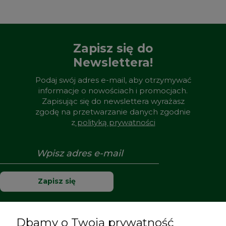
Zapisz się do
Newslettera!
Podaj swój adres e-mail, aby otrzymywać
informacje o nowościach i promocjach.
Zapisując się do newslettera wyrażasz
zgodę na przetwarzanie danych zgodnie
z
polityką prywatności
Zapisz się
Dbamy o Twoją prywatność