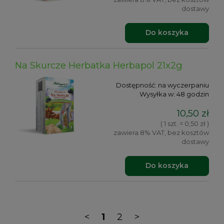
dostawy
Do koszyka
Na Skurcze Herbatka Herbapol 21x2g
Dostępność:
na wyczerpaniu
Wysyłka w:
48 godzin
10,50 zł
( 1 szt. = 0,50 zł )
zawiera 8% VAT, bez kosztów
dostawy
Do koszyka
<
1
2
>