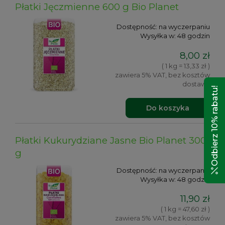
Płatki Jęczmienne 600 g Bio Planet
Dostępność:
na wyczerpaniu
Wysyłka w:
48 godzin
8,00 zł
( 1 kg = 13,33 zł )
zawiera 5% VAT, bez kosztów
dostawy
Odbierz 10% rabatu!
Do koszyka
Płatki Kukurydziane Jasne Bio Planet 300
g
Dostępność:
na wyczerpaniu
Wysyłka w:
48 godzin
11,90 zł
( 1 kg = 47,60 zł )
zawiera 5% VAT, bez kosztów