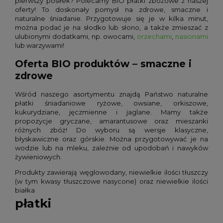
pierwszy posiłek? Polecamy BIO płatki zbożowe z naszej
oferty! To doskonały pomysł na zdrowe, smaczne i
naturalne śniadanie. Przygotowuje się je w kilka minut,
można podać je na słodko lub słono, a także zmieszać z
ulubionymi dodatkami, np. owocami,
orzechami
,
nasionami
lub warzywami!
Oferta BIO produktów – smaczne i
zdrowe
Wśród naszego asortymentu znajdą Państwo naturalne
płatki śniadaniowe ryżowe, owsiane, orkiszowe,
kukurydziane, jęczmienne i jaglane. Mamy także
propozycje gryczane, amarantusowe oraz mieszanki
różnych zbóż! Do wyboru są wersje klasyczne,
błyskawiczne oraz górskie. Można przygotowywać je na
wodzie lub na mleku, zależnie od upodobań i nawyków
żywieniowych.
Produkty zawierają węglowodany, niewielkie ilości tłuszczy
(w tym kwasy tłuszczowe nasycone) oraz niewielkie ilości
białka
płatki