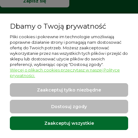
Zapisz się
Dbamy o Twoją prywatność
Pomoc
Pliki cookies i pokrewne im technologie umożliwiają
poprawne działanie strony i pomagają nam dostosować
Moje konto
ofertę do Twoich potrzeb. Możesz zaakceptować
wykorzystanie przez nas wszystkich tych plików i przejść do
sklepu lub dostosować użycie plików do swoich
Płatności i dostawa
preferencji, wybierając opcję "Dostosuj zgody".
Więcej o plikach cookies przeczytasz w naszej Polityce
Informacje
prywatności.
O nas
Zaakceptuj tylko niezbędne
Dostosuj zgody
Zaakceptuj wszystkie
Warszawska 17, 96-500 Sochaczew
Projekt i wykonanie:
Ecommercy.pl