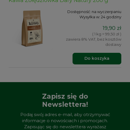
Kawa Żołędziówka Dary Natury 200 g
Dostępność:
na wyczerpaniu
Wysyłka w:
24 godziny
19,90 zł
( 1 kg = 99,50 zł )
zawiera 8% VAT, bez kosztów
dostawy
Do koszyka
Zapisz się do
Newslettera!
Podaj swój adres e-mail, aby otrzymywać
informacje o nowościach i promocjach.
Zapisując się do newslettera wyrażasz