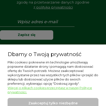
zgodę na przetwarzanie danych zgodnie
z
polityką prywatności
Zapisz się
Dbamy o Twoją prywatność
Pomoc
Pliki cookies i pokrewne im technologie umożliwiają
poprawne działanie strony i pomagają nam dostosować
Moje konto
ofertę do Twoich potrzeb. Możesz zaakceptować
wykorzystanie przez nas wszystkich tych plików i przejść do
sklepu lub dostosować użycie plików do swoich
Płatności i dostawa
preferencji, wybierając opcję "Dostosuj zgody".
Więcej o plikach cookies przeczytasz w naszej Polityce
Informacje
prywatności.
O nas
Zaakceptuj tylko niezbędne