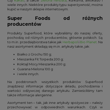
czy
kakao
, a także
zielona herbata
, kurkuma, awokado i
wiele innych. Niektóre produkty typu superżywność, można
kupić w naszym sklepie internetowym.
Super Foods od różnych
producentów
Produkty Superfood, które wybraliśmy do naszej oferty,
pochodzą od różnych producentów, głównie polskich. Są
to m.in. przedsiębiorstwa takie jak
Herbapol
i
Bio Planet
. Na
nasz asortyment składają się m.in. artykuły takie, jak:
Białko z Grochu 150 g;
Mieszanka Fit Torpeda 200 g;
Koktajl Mocy Mieszanka 200 g;
Guarana Mielona 100 g
i wiele innych.
Na podstronach wszystkich produktów Superfood
znajdziesz informacje dotyczące składu, pochodzenia i
wartości odżywczej danego artykułu. Zamieściliśmy tam
także informacje alergenne.
Asortyment ten – tak, jak inne artykuły spożywcze – należy
przechowywać w odpowiednich warunkach. Czyli w