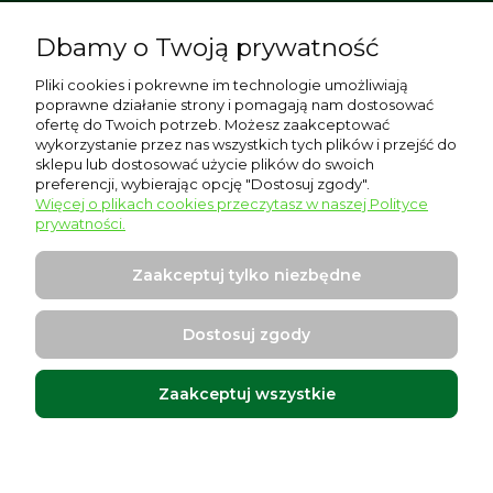
Dbamy o Twoją prywatność
Pomoc
Pliki cookies i pokrewne im technologie umożliwiają
poprawne działanie strony i pomagają nam dostosować
Moje konto
ofertę do Twoich potrzeb. Możesz zaakceptować
wykorzystanie przez nas wszystkich tych plików i przejść do
sklepu lub dostosować użycie plików do swoich
Płatności i dostawa
preferencji, wybierając opcję "Dostosuj zgody".
Więcej o plikach cookies przeczytasz w naszej Polityce
Informacje
prywatności.
O nas
Zaakceptuj tylko niezbędne
Dostosuj zgody
Zaakceptuj wszystkie
Warszawska 17, 96-500 Sochaczew
Projekt i wykonanie:
Ecommercy.pl
Pokaż pełną wersję strony