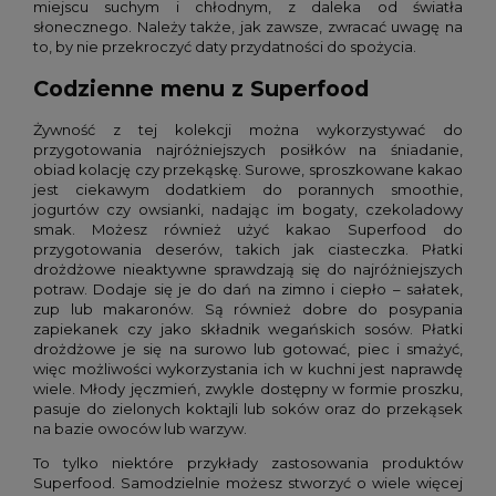
miejscu suchym i chłodnym, z daleka od światła
słonecznego. Należy także, jak zawsze, zwracać uwagę na
to, by nie przekroczyć daty przydatności do spożycia.
Codzienne menu z Superfood
Żywność z tej kolekcji można wykorzystywać do
przygotowania najróżniejszych posiłków na śniadanie,
obiad kolację czy przekąskę. Surowe, sproszkowane kakao
jest ciekawym dodatkiem do porannych smoothie,
jogurtów czy owsianki, nadając im bogaty, czekoladowy
smak. Możesz również użyć kakao Superfood do
przygotowania deserów, takich jak ciasteczka. Płatki
drożdżowe nieaktywne sprawdzają się do najróżniejszych
potraw. Dodaje się je do dań na zimno i ciepło – sałatek,
zup lub makaronów. Są również dobre do posypania
zapiekanek czy jako składnik wegańskich sosów. Płatki
drożdżowe je się na surowo lub gotować, piec i smażyć,
więc możliwości wykorzystania ich w kuchni jest naprawdę
wiele. Młody jęczmień, zwykle dostępny w formie proszku,
pasuje do zielonych koktajli lub soków oraz do przekąsek
na bazie owoców lub warzyw.
To tylko niektóre przykłady zastosowania produktów
Superfood. Samodzielnie możesz stworzyć o wiele więcej