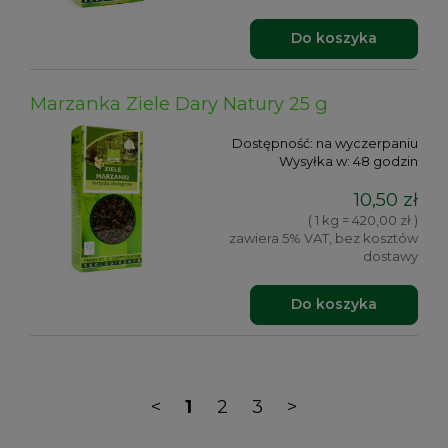
Do koszyka
Marzanka Ziele Dary Natury 25 g
Dostępność:
na wyczerpaniu
Wysyłka w:
48 godzin
10,50 zł
( 1 kg = 420,00 zł )
zawiera 5% VAT, bez kosztów
dostawy
Do koszyka
<
1
2
3
>