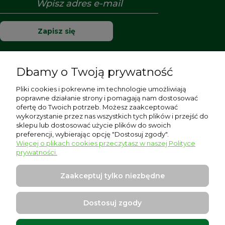
Zapisz się
Dbamy o Twoją prywatność
Pomoc
Pliki cookies i pokrewne im technologie umożliwiają
poprawne działanie strony i pomagają nam dostosować
Moje konto
ofertę do Twoich potrzeb. Możesz zaakceptować
wykorzystanie przez nas wszystkich tych plików i przejść do
sklepu lub dostosować użycie plików do swoich
Płatności i dostawa
preferencji, wybierając opcję "Dostosuj zgody".
Więcej o plikach cookies przeczytasz w naszej Polityce
Informacje
prywatności.
O nas
Zaakceptuj tylko niezbędne
Dostosuj zgody