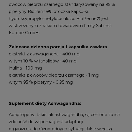
owoców pieprzu czarnego standaryzowany na 95 %
piperyny BioPerine®, otoczka kapsułki:
hydroksypropylometyloceluloza. BioPerine® jest
zastrzeżonym znakiem towarowym firmy Sabinsa
Europe GmbH.
Zalecana dzienna porcja 1 kapsułka zawiera
ekstrakt z ashwagandha - 400 mg
w tym 10 % witanolidów - 40 mg
inulina - 100 mg
ekstrakt z owoców pieprzu czarnego - 1 mg
w tym 95 % piperyny - 0,95 mg
Suplement diety Ashwagandha:
Adaptogeny, takie jak ashwagandha, są cenione za ich
zdolność do wspomagania adaptacji
organizmu do różnorodnych sytuacji. Jakie więc są