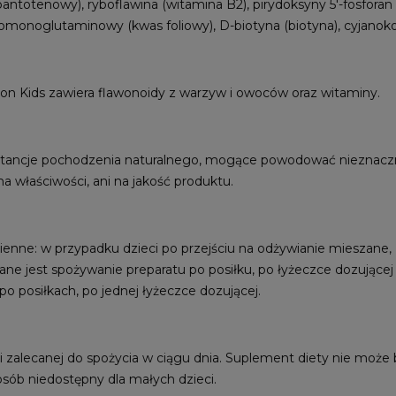
antotenowy), ryboflawina (witamina B2), pirydoksyny 5'-fosforan
ilomonoglutaminowy (kwas foliowy), D-biotyna (biotyna), cyjanok
on Kids zawiera flawonoidy z warzyw i owoców oraz witaminy.
tancje pochodzenia naturalnego, mogące powodować nieznaczne 
a właściwości, ani na jakość produktu.
enne: w przypadku dzieci po przejściu na odżywianie mieszane, za
cane jest spożywanie preparatu po posiłku, po łyżeczce dozujące
 po posiłkach, po jednej łyżeczce dozującej.
ji zalecanej do spożycia w ciągu dnia. Suplement diety nie może
ób niedostępny dla małych dzieci.