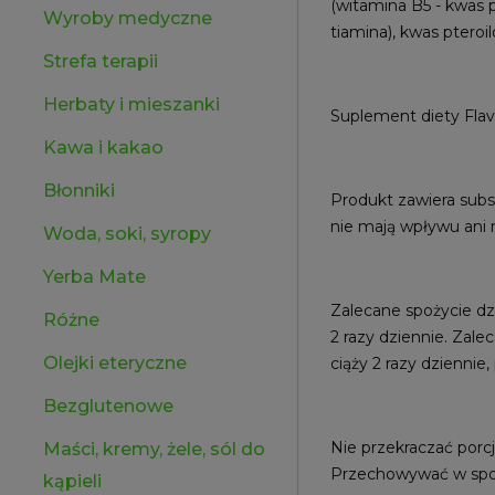
(witamina B5 - kwas p
Wyroby medyczne
tiamina), kwas ptero
Strefa terapii
Herbaty i mieszanki
Suplement diety Flav
Kawa i kakao
Błonniki
Produkt zawiera subs
nie mają wpływu ani n
Woda, soki, syropy
Yerba Mate
Zalecane spożycie dzi
Różne
2 razy dziennie. Zale
Olejki eteryczne
ciąży 2 razy dziennie,
Bezglutenowe
Nie przekraczać porc
Maści, kremy, żele, sól do
Przechowywać w spos
kąpieli