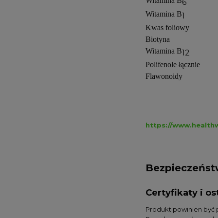
Witamina B
6
Witamina B
1
Kwas foliowy
Biotyna
Witamina B
12
Polifenole łącznie
Flawonoidy
https://www.health
Bezpieczeńs
Certyfikaty i 
Produkt powinien być 