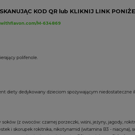
SKANUJĄC KOD QR lub KLIKNIJ LINK PONIŻEJ
hwithflavon.com/M-634869
rający polifenole.
nt diety dedykowany dzieciom spożywającym niedostateczne ilo
y soków (z owoców: czarnej porzeczki, wiśni, jeżyny, jagody, rokit
tek i skorupek rokitnika, nikotynamid (witamina B3 - niacyna), 