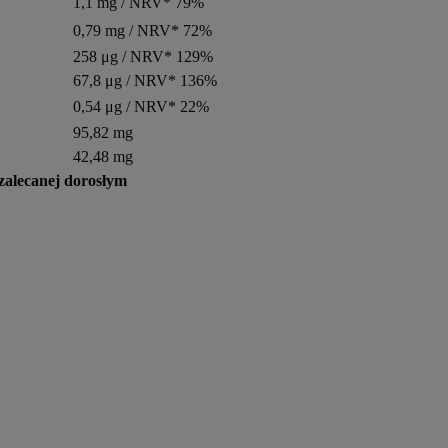
1,1 mg / NRV* 79%
0,79 mg / NRV* 72%
258 μg / NRV* 129%
67,8 μg / NRV* 136%
0,54 μg / NRV* 22%
95,82 mg
42,48 mg
zalecanej dorosłym