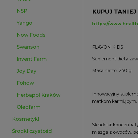
NSP
KUPUJ TANIEJ 
Yango
https://www.healt
Now Foods
Swanson
FLAVON KIDS
Invent Farm
Suplement diety zawie
Masa netto: 240 g
Joy Day
Fohow
Innowacyjny supleme
Herbapol Kraków
matkom karmiącym.
Oleofarm
Kosmetyki
Składniki: koncentrat
Środki czystości
miazga z owoców, pes