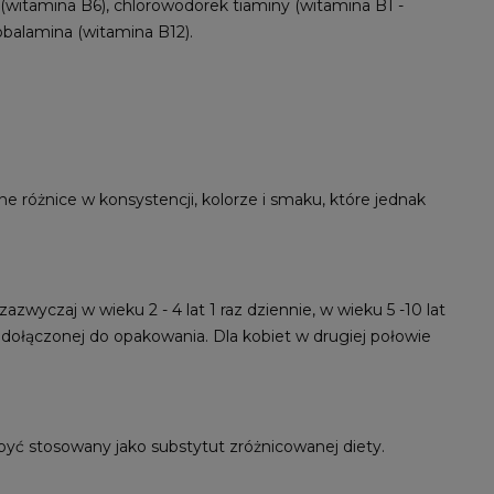
 (witamina B6), chlorowodorek tiaminy (witamina B1 -
obalamina (witamina B12).
różnice w konsystencji, kolorze i smaku, które jednak
zwyczaj w wieku 2 - 4 lat 1 raz dziennie, w wieku 5 -10 lat
j dołączonej do opakowania. Dla kobiet w drugiej połowie
 być stosowany jako substytut zróżnicowanej diety.