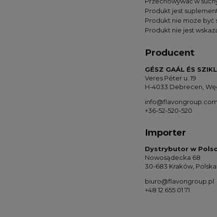
Przechowywać w suchym
Produkt jest suplemen
Produkt nie może być s
Produkt nie jest wskaz
Producent
GÉSZ GAÁL ÉS SZIKL
Veres Péter u. 19
H-4033 Debrecen, Wę
info@flavongroup.co
+36-52-520-520
Importer
Dystrybutor w Polsc
Nowosądecka 68
30-683 Kraków, Polska
biuro@flavongroup.pl
+48 12 655 01 71