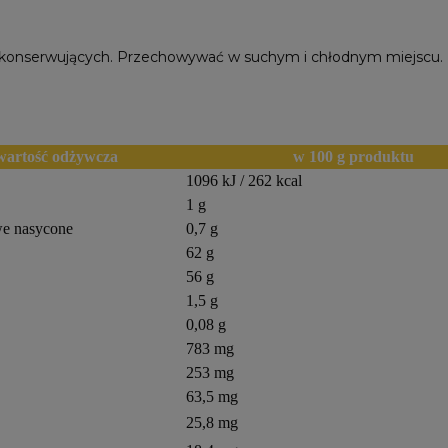
 konserwujących. Przechowywać w suchym i chłodnym miejscu. 
 wartość odżywcza
w 100 g produktu
1096 kJ / 262 kcal
1 g
we nasycone
0,7 g
62 g
56 g
1,5 g
0,08 g
783 mg
253 mg
63,5 mg
25,8 mg