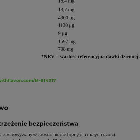
18,4 mg
13,2 mg
4300 μg
1130 μg
9 μg
1597 mg
708 mg
*NRV = wartość referencyjna dawki dziennej 
withflavon.com/M-614317
two
ostrzeżenie bezpieczeństwa
przechowywany w sposób niedostępny dla małych dzieci.