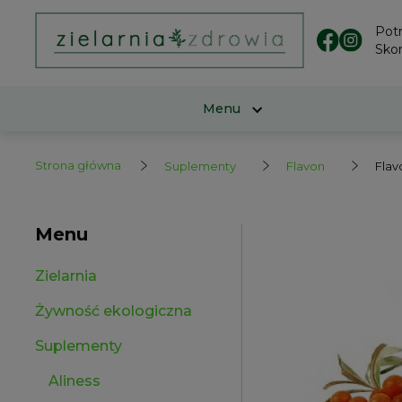
Pot
Skon
Menu
Strona główna
Suplementy
Flavon
Flav
Menu
Zielarnia
Żywność ekologiczna
Suplementy
Aliness