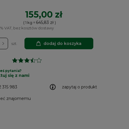
155,00 zł
645,83 zł
( 1
kg
=
)
8% VAT, bez kosztów dostawy
dodaj do koszyka
szt.
eś pytania?
tuj się z nami
2 315 983
zapytaj o produkt
leć znajomemu