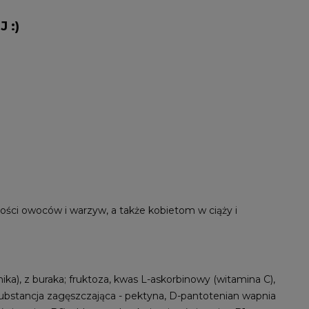
 :)
ści owoców i warzyw, a także kobietom w ciąży i
nika), z buraka; fruktoza, kwas L-askorbinowy (witamina C),
substancja zagęszczająca - pektyna, D-pantotenian wapnia