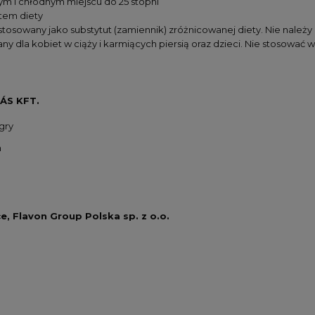
 i chłodnym miejscu do 25 stopni
tem diety
tosowany jako substytut (zamiennik) zróżnicowanej diety. Nie należy 
any dla kobiet w ciąży i karmiących piersią oraz dzieci. Nie stosowa
ÁS KFT.
gry
m
e, Flavon Group Polska sp. z o.o.