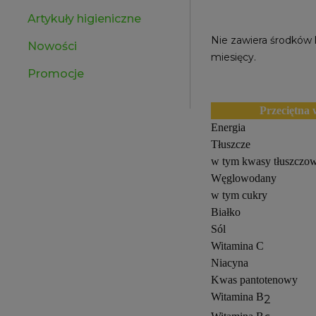
Artykuły higieniczne
Nie zawiera środków
Nowości
miesięcy.
Promocje
Przeciętna
Energia
Tłuszcze
w tym kwasy tłuszczo
Węglowodany
w tym cukry
Białko
Sól
Witamina C
Niacyna
Kwas pantotenowy
Witamina B
2