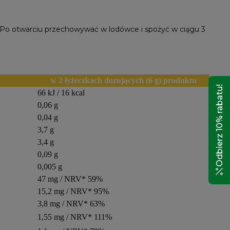
Po otwarciu przechowywać w lodówce i spożyć w ciągu 3
w 2 łyżeczkach dozujących (6 g) produktu
Odbierz 10% rabatu!
66 kJ / 16 kcal
0,06 g
0,04 g
3,7 g
3,4 g
0,09 g
0,005 g
47 mg / NRV* 59%
15,2 mg / NRV* 95%
3,8 mg / NRV* 63%
1,55 mg / NRV* 111%