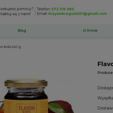
rzebujesz pomocy?
Telefon:
572 315 983
Email:
krzysiekregulski31@gmail.com
taktuj się z nami!
Blog
O firmie
on Kids 240 g
Flav
Produce
Dostęp
Wysyłka
Dostaw