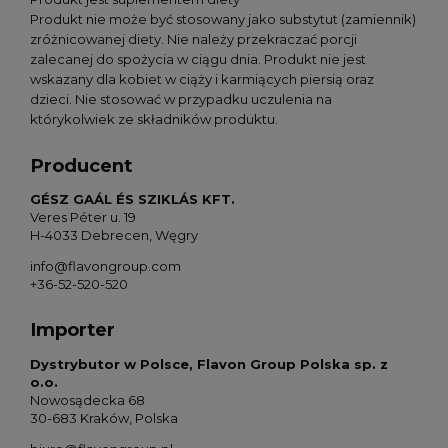
Produkt nie może być stosowany jako substytut (zamiennik)
zróżnicowanej diety. Nie należy przekraczać porcji
zalecanej do spożycia w ciągu dnia. Produkt nie jest
wskazany dla kobiet w ciąży i karmiących piersią oraz
dzieci. Nie stosować w przypadku uczulenia na
którykolwiek ze składników produktu.
Producent
GÉSZ GAÁL ÉS SZIKLÁS KFT.
Veres Péter u. 19
H-4033 Debrecen, Węgry
info@flavongroup.com
+36-52-520-520
Importer
Dystrybutor w Polsce, Flavon Group Polska sp. z
o.o.
Nowosądecka 68
30-683 Kraków, Polska