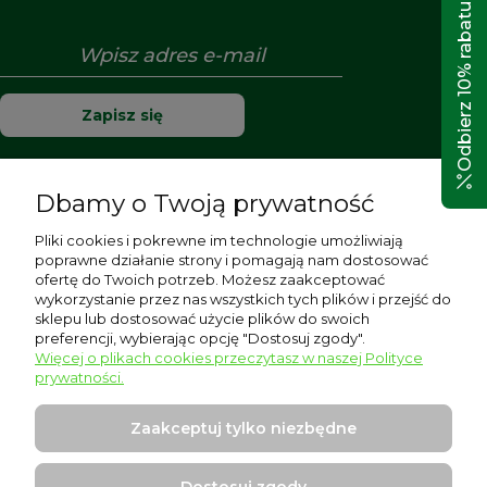
Odbierz 10% rabatu!
Zapisz się
Dbamy o Twoją prywatność
Pomoc
Pliki cookies i pokrewne im technologie umożliwiają
poprawne działanie strony i pomagają nam dostosować
Moje konto
ofertę do Twoich potrzeb. Możesz zaakceptować
wykorzystanie przez nas wszystkich tych plików i przejść do
sklepu lub dostosować użycie plików do swoich
Płatności i dostawa
preferencji, wybierając opcję "Dostosuj zgody".
Więcej o plikach cookies przeczytasz w naszej Polityce
Informacje
prywatności.
O nas
Zaakceptuj tylko niezbędne
Dostosuj zgody