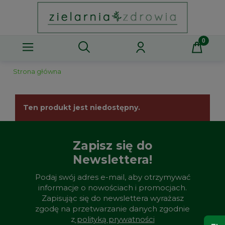
Strona główna
Ten produkt jest niedostępny.
Zapisz się do
Newslettera!
Podaj swój adres e-mail, aby otrzymywać
informacje o nowościach i promocjach.
Zapisując się do newslettera wyrażasz
zgodę na przetwarzanie danych zgodnie
z
polityką prywatności