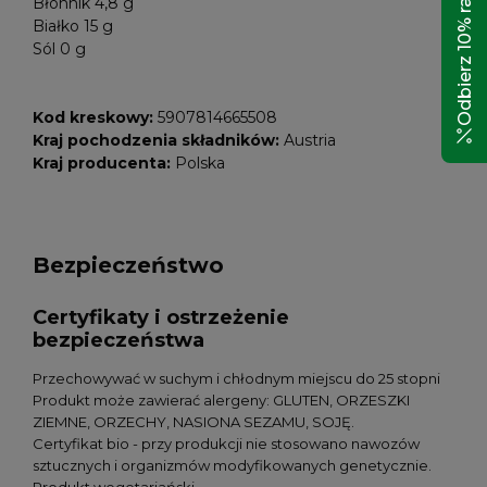
Odbierz 10% rabatu!
Błonnik 4,8 g
Białko 15 g
Sól 0 g
Kod kreskowy:
5907814665508
Kraj pochodzenia składników:
Austria
Kraj producenta:
Polska
Bezpieczeństwo
Certyfikaty i ostrzeżenie
bezpieczeństwa
Przechowywać w suchym i chłodnym miejscu do 25 stopni
Produkt może zawierać alergeny: GLUTEN, ORZESZKI
ZIEMNE, ORZECHY, NASIONA SEZAMU, SOJĘ.
Certyfikat bio - przy produkcji nie stosowano nawozów
sztucznych i organizmów modyfikowanych genetycznie.
Produkt wegetariański