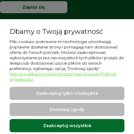
Zapisz się
Dbamy o Twoją prywatność
Pomoc
Pliki cookies i pokrewne im technologie umożliwiają
poprawne działanie strony i pomagają nam dostosować
Moje konto
ofertę do Twoich potrzeb. Możesz zaakceptować
wykorzystanie przez nas wszystkich tych plików i przejść do
sklepu lub dostosować użycie plików do swoich
Płatności i dostawa
preferencji, wybierając opcję "Dostosuj zgody".
Więcej o plikach cookies przeczytasz w naszej Polityce
Informacje
prywatności.
O nas
Zaakceptuj tylko niezbędne
Dostosuj zgody
Zaakceptuj wszystkie
Warszawska 17, 96-500 Sochaczew
Projekt i wykonanie:
Ecommercy.pl