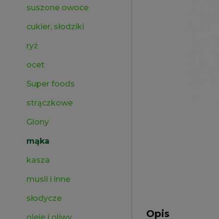
suszone owoce
cukier, słodziki
ryż
ocet
Super foods
strączkowe
Glony
mąka
kasza
musli i inne
słodycze
Opis
oleje i oliwy