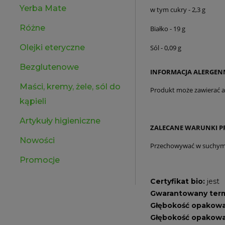
Yerba Mate
w tym cukry - 2,3 g
Różne
Białko - 19 g
Olejki eteryczne
Sól - 0,09 g
Bezglutenowe
INFORMACJA ALERGEN
Maści, kremy, żele, sól do
Produkt może zawierać ale
kąpieli
Artykuły higieniczne
ZALECANE WARUNKI 
Nowości
Przechowywać w suchym 
Promocje
Certyfikat bio:
jest
Gwarantowany termi
Głębokość opakowa
Głębokość opakowa