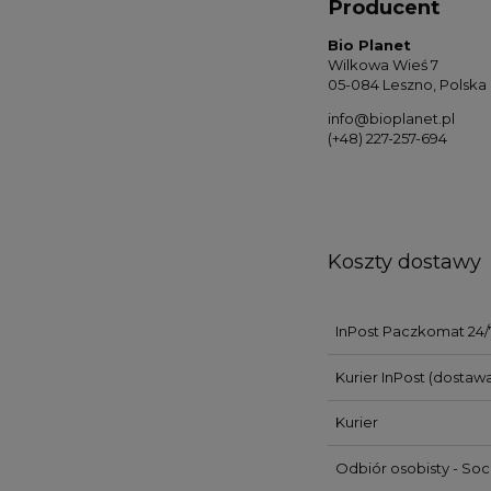
Producent
Bio Planet
Wilkowa Wieś 7
05-084 Leszno, Polska
info@bioplanet.pl
(+48) 227-257-694
Koszty dostawy
InPost Paczkomat 24/
Kurier InPost
(dostawa
Kurier
Odbiór osobisty - So