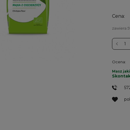
Cena:
zawiera 
Ocena:
Masz jaki
Skontak
57
po