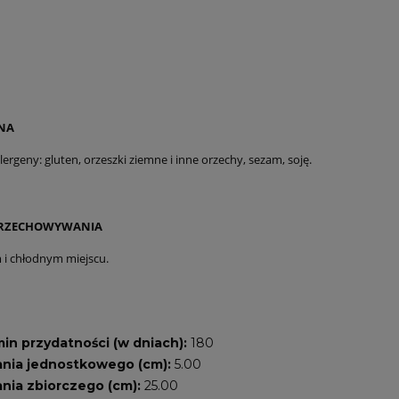
NA
rgeny: gluten, orzeszki ziemne i inne orzechy, sezam, soję.
PRZECHOWYWANIA
i chłodnym miejscu.
n przydatności (w dniach):
180
nia jednostkowego (cm):
5.00
nia zbiorczego (cm):
25.00