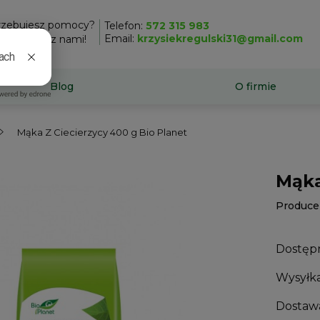
rzebujesz pomocy?
Telefon:
572 315 983
Email:
krzysiekregulski31@gmail.com
taktuj się z nami!
Blog
O firmie
Mąka Z Ciecierzycy 400 g Bio Planet
Mąka
Produce
Dostęp
Wysyłka
Dostaw