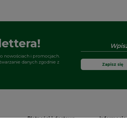
ettera!
 o nowościach i promocjach.
etwarzanie danych zgodnie z
Zapisz się
Płatności i dostawa
Informacje