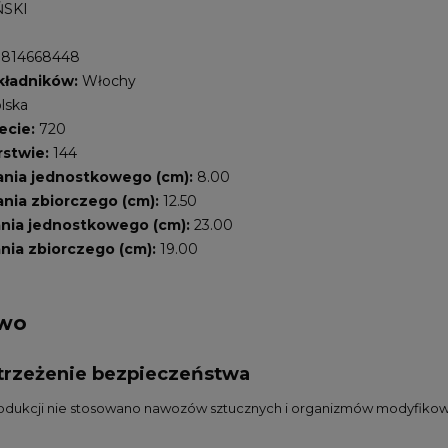
SKI
7814668448
kładników:
Włochy
lska
ecie:
720
rstwie:
144
nia jednostkowego (cm):
8.00
nia zbiorczego (cm):
12.50
nia jednostkowego (cm):
23.00
ia zbiorczego (cm):
19.00
two
ostrzeżenie bezpieczeństwa
 produkcji nie stosowano nawozów sztucznych i organizmów modyfiko