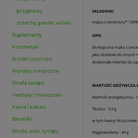
przyprawy
SKŁADNIKI
mąka z ciecierzycy* 100%
orzechy, pestki, wiórki
Suplementy
OPIS
Kosmetyki
Ekologiczna mąka z cieci
jako dodatek do innych m
Środki czystości
doskonała również do za
Wyroby medyczne
Strefa terapii
WARTOŚĆ ODŻYWCZA W
Herbaty i mieszanki
Wartość energetyczna - 14
Kawa i kakao
Tłuszcz - 5,9 g
Błonniki
w tym kwasy tłuszczowe n
Woda, soki, syropy
Węglowodany - 44 g