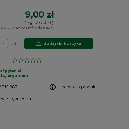
9,00 zł
22,50 zł
( 1
kg
=
)
5% VAT, bez kosztów dostawy
dodaj do koszyka
szt.
eś pytania?
tuj się z nami
2 315 983
zapytaj o produkt
leć znajomemu