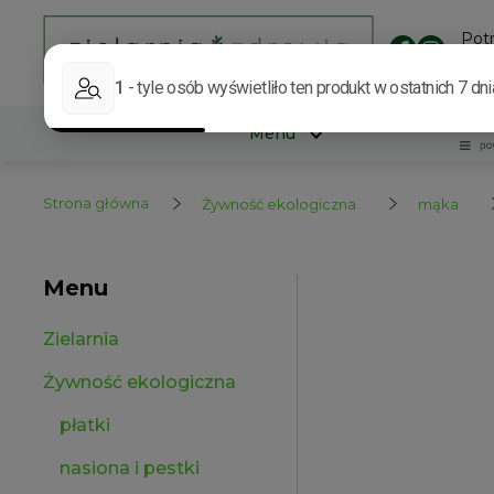
Pot
Skon
Menu
Strona główna
Żywność ekologiczna
mąka
Menu
Zielarnia
Żywność ekologiczna
płatki
nasiona i pestki