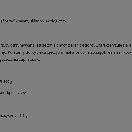
 (*certyfikowany składnik ekologiczny)
erzycy otrzymywana jest ze zmielonych ziaren cieciorki. Charakteryzuje s
ąk. Polecamy do wypieku pieczywa, makaronów, a szczególnie naleśników, z
gęszczania zup i sosów.
 100 g
17 kJ / 337 kcal
asycone - 1,1 g