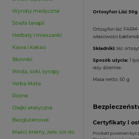
Wyroby medyczne
Ortosyfon Liść 50g
Strefa terapii
Ortosyfon liść FARM-
Herbaty i mieszanki
właściwości bakteriob
Kawa i kakao
Składniki:
liść ortosy
Błonniki
Sposób użycia:
1 ły
razy dziennie.
Woda, soki, syropy
Masa netto: 50 g
Yerba Mate
Różne
Bezpieczeńs
Olejki eteryczne
Bezglutenowe
Certyfikaty i 
Maści, kremy, żele, sól do
Produkt powinien być 