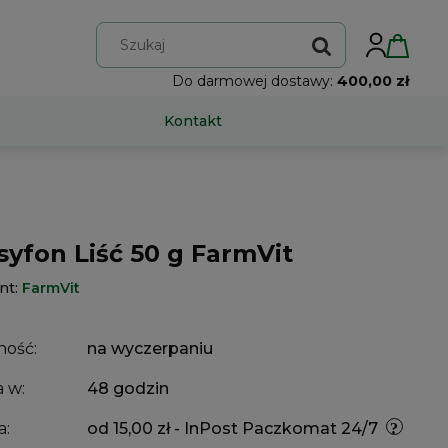
Do darmowej dostawy:
400,00 zł
Kontakt
syfon Liść 50 g FarmVit
nt:
FarmVit
ność:
na wyczerpaniu
 w:
48 godzin
a:
od 15,00 zł
- InPost Paczkomat 24/7