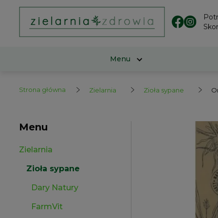
Pot
Skon
Menu
Strona główna
Zielarnia
Zioła sypane
Or
Menu
Zielarnia
Zioła sypane
Dary Natury
FarmVit