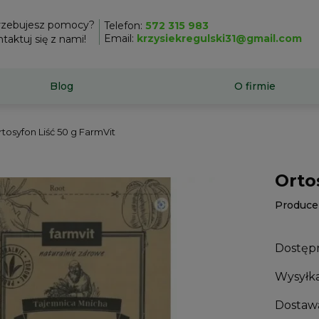
rzebujesz pomocy?
Telefon:
572 315 983
Email:
krzysiekregulski31@gmail.com
taktuj się z nami!
Blog
O firmie
tosyfon Liść 50 g FarmVit
Orto
Produce
Dostęp
Wysyłka
Dostaw