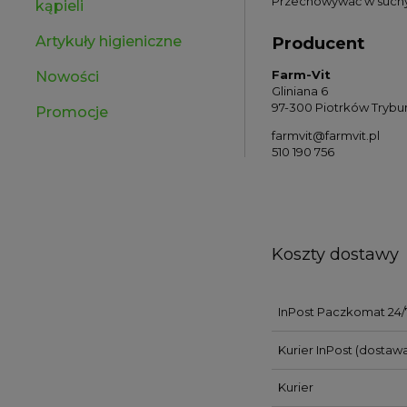
Przechowywać w suchym
kąpieli
Artykuły higieniczne
Producent
Farm-Vit
Nowości
Gliniana 6
97-300 Piotrków Trybun
Promocje
farmvit@farmvit.pl
510 190 756
Koszty dostawy
InPost Paczkomat 24/
Kurier InPost
(dostawa
Kurier