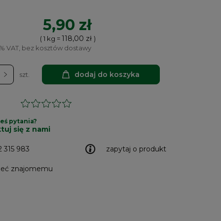
5,90 zł
118,00 zł
( 1
kg
=
)
5% VAT, bez kosztów dostawy
dodaj do koszyka
szt.
eś pytania?
tuj się z nami
2 315 983
zapytaj o produkt
leć znajomemu