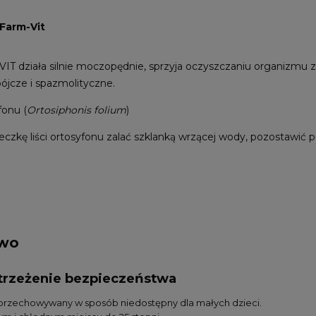
 Farm-Vit
VIT działa silnie moczopędnie, sprzyja oczyszczaniu organizmu 
ójcze i spazmolityczne.
fonu (
Ortosiphonis folium
)
żeczkę liści ortosyfonu zalać szklanką wrzącej wody, pozostawić 
two
ostrzeżenie bezpieczeństwa
przechowywany w sposób niedostępny dla małych dzieci.