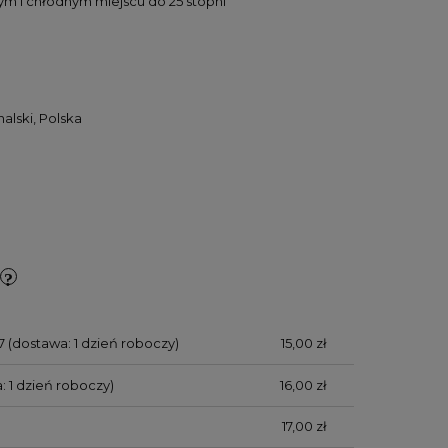
 i chłodnym miejscu do 25 stopni
alski, Polska
7
(dostawa: 1 dzień roboczy)
15,00 zł
: 1 dzień roboczy)
16,00 zł
17,00 zł