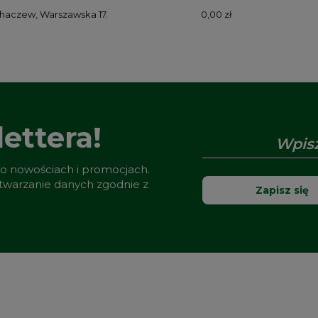
chaczew, Warszawska 17.
0,00 zł
ettera!
 o nowościach i promocjach.
etwarzanie danych zgodnie z
Zapisz się