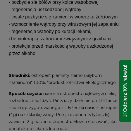
- pozbycie się bólów przy kolce wątrobowej
- regeneracja uszkodzonej wątroby
- trwałe pozbycie się kamieni w woreczku żółciowym
- wzmocnienie wątroby przy wirusowym jej zapaleniu
- regeneracja wątroby po kuracji lekami,
chemioterapią, zatruciami związanymi z grzybami
- protekcja przed marskością wątroby uszkodzonej
przez alkohol
Odbierz 10% rabatu!
Składniki:
ostropest plamisty ziarno (Silybum
marianum)* 100%. *produkt rolnictwa ekologicznego
Sposób użycia:
nasiona ostropestu najlepiej zmielić,
rozbić lub zmiażdżyć. Pić 3 razy dziennie po 1 filiżance
naparu, przygotowanego z 1 łyżeczki nasion ostropestu
(4g) na szklankę wody. Porcja dzienna (3 łyżeczki)
zawiera 12 g nasion ostropestu. Można stosować jako
dodatek do sałatek lub musli.