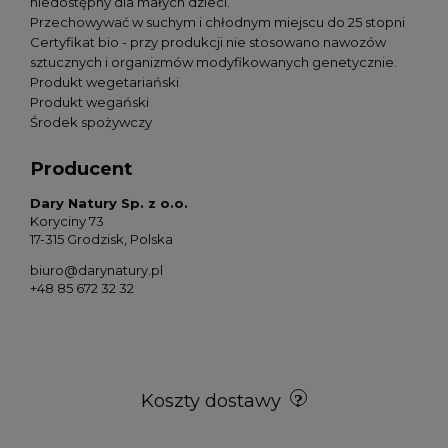
niedostępny dla małych dzieci.
Przechowywać w suchym i chłodnym miejscu do 25 stopni
Certyfikat bio - przy produkcji nie stosowano nawozów
sztucznych i organizmów modyfikowanych genetycznie.
Produkt wegetariański
Produkt wegański
Środek spożywczy
Producent
Dary Natury Sp. z o.o.
Koryciny 73
17-315 Grodzisk, Polska
biuro@darynatury.pl
+48 85 672 32 32
Koszty dostawy