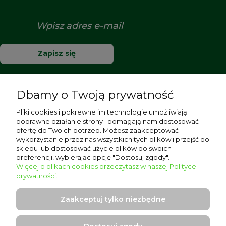
Zapisz się
Dbamy o Twoją prywatność
Pomoc
Pliki cookies i pokrewne im technologie umożliwiają
poprawne działanie strony i pomagają nam dostosować
Moje konto
ofertę do Twoich potrzeb. Możesz zaakceptować
wykorzystanie przez nas wszystkich tych plików i przejść do
sklepu lub dostosować użycie plików do swoich
Płatności i dostawa
preferencji, wybierając opcję "Dostosuj zgody".
Więcej o plikach cookies przeczytasz w naszej Polityce
Informacje
prywatności.
O nas
Zaakceptuj tylko niezbędne