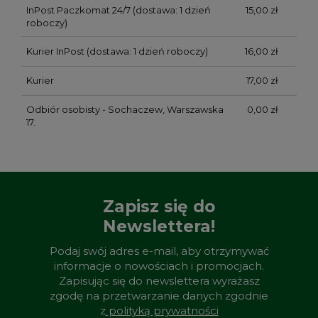
InPost Paczkomat 24/7
(dostawa: 1 dzień
15,00 zł
roboczy)
Kurier InPost
(dostawa: 1 dzień roboczy)
16,00 zł
Kurier
17,00 zł
Odbiór osobisty - Sochaczew, Warszawska
0,00 zł
17.
Zapisz się do
Newslettera!
Podaj swój adres e-mail, aby otrzymywać
informacje o nowościach i promocjach.
Zapisując się do newslettera wyrażasz
zgodę na przetwarzanie danych zgodnie
z
polityką prywatności