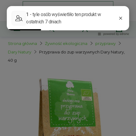
Strona główna
Żywność ekologiczna
przyprawy
Dary Natury
Przyprawa do zup warzywnych Dary Natury,
40 g