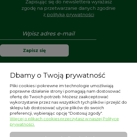
Zapisując się do newslettera wyrażasz
zgodę na przetwarzanie danych zgodnie
z
polityką prywatności
Zapisz się
Dbamy o Twoją prywatność
Pomoc
Pliki cookies i pokrewne im technologie umożliwiają
poprawne działanie strony i pomagają nam dostosować
Moje konto
ofertę do Twoich potrzeb. Możesz zaakceptować
wykorzystanie przez nas wszystkich tych plików i przejść do
sklepu lub dostosować użycie plików do swoich
Płatności i dostawa
preferencji, wybierając opcję "Dostosuj zgody".
Więcej o plikach cookies przeczytasz w naszej Polityce
Informacje
prywatności.
O nas