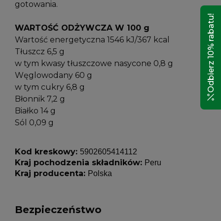
gotowania.
Odbierz 10% rabatu!
WARTOŚĆ ODŻYWCZA W 100 g
Wartość energetyczna 1546 kJ/367 kcal
Tłuszcz 6,5 g
w tym kwasy tłuszczowe nasycone 0,8 g
Węglowodany 60 g
w tym cukry 6,8 g
Błonnik 7,2 g
Białko 14 g
Sól 0,09 g
Kod kreskowy:
5902605414112
Kraj pochodzenia składników:
Peru
Kraj producenta:
Polska
Bezpieczeństwo