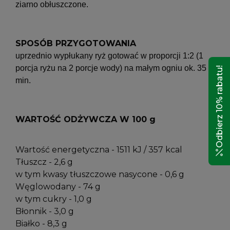
ziarno obłuszczone.
SPOSÓB PRZYGOTOWANIA
uprzednio wypłukany ryż gotować w proporcji 1:2 (1
porcja ryżu na 2 porcje wody) na małym ogniu ok. 35
Odbierz 10% rabatu!
min.
WARTOŚĆ ODŻYWCZA W 100 g
Wartość energetyczna - 1511 kJ / 357 kcal
Tłuszcz - 2,6 g
w tym kwasy tłuszczowe nasycone - 0,6 g
Węglowodany - 74 g
w tym cukry - 1,0 g
Błonnik - 3,0 g
Białko - 8,3 g