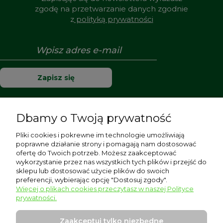
zgodę na przetwarzanie danych zgodnie
z
polityką prywatności
Zapisz się
Dbamy o Twoją prywatność
Pomoc
Pliki cookies i pokrewne im technologie umożliwiają
poprawne działanie strony i pomagają nam dostosować
Moje konto
ofertę do Twoich potrzeb. Możesz zaakceptować
wykorzystanie przez nas wszystkich tych plików i przejść do
sklepu lub dostosować użycie plików do swoich
Płatności i dostawa
preferencji, wybierając opcję "Dostosuj zgody".
Więcej o plikach cookies przeczytasz w naszej Polityce
Informacje
prywatności.
O nas
Zaakceptuj tylko niezbędne