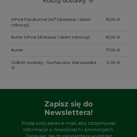
Koszty dostawy
InPost Paczkomat 24/7
(dostawa: 1 dzień
15,00 zł
roboczy)
Kurier InPost
(dostawa: 1 dzień roboczy)
16,00 zł
Kurier
17,00 zł
Odbiór osobisty - Sochaczew, Warszawska
0,00 zł
17.
Zapisz się do
Newslettera!
Podaj swój adres e-mail, aby otrzymywać
informacje o nowościach i promocjach.
Zapisując się do newslettera wyrażasz