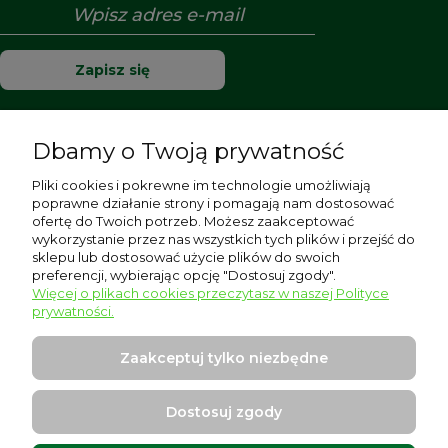
Zapisz się
Dbamy o Twoją prywatność
Pomoc
Pliki cookies i pokrewne im technologie umożliwiają
poprawne działanie strony i pomagają nam dostosować
Moje konto
ofertę do Twoich potrzeb. Możesz zaakceptować
wykorzystanie przez nas wszystkich tych plików i przejść do
sklepu lub dostosować użycie plików do swoich
Płatności i dostawa
preferencji, wybierając opcję "Dostosuj zgody".
Więcej o plikach cookies przeczytasz w naszej Polityce
Informacje
prywatności.
O nas
Zaakceptuj tylko niezbędne
Dostosuj zgody