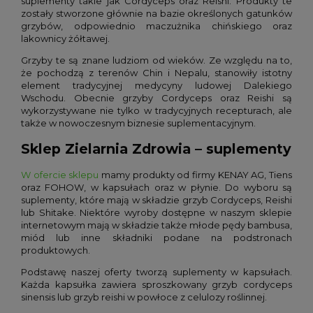
suplementy takie jak Cordyceps oraz Reishi. Produkty te
zostały stworzone głównie na bazie określonych gatunków
grzybów, odpowiednio maczużnika chińskiego oraz
lakownicy żółtawej.
Grzyby te są znane ludziom od wieków. Ze względu na to,
że pochodzą z terenów Chin i Nepalu, stanowiły istotny
element tradycyjnej medycyny ludowej Dalekiego
Wschodu. Obecnie grzyby Cordyceps oraz Reishi są
wykorzystywane nie tylko w tradycyjnych recepturach, ale
także w nowoczesnym biznesie suplementacyjnym.
Sklep Zielarnia Zdrowia – suplementy
W ofercie sklepu
mamy produkty od firmy KENAY AG, Tiens
oraz FOHOW, w kapsułach oraz w płynie. Do wyboru są
suplementy, które mają w składzie grzyb Cordyceps, Reishi
lub Shitake. Niektóre wyroby dostępne w naszym sklepie
internetowym mają w składzie także młode pędy bambusa,
miód lub inne składniki podane na podstronach
produktowych.
Podstawę naszej oferty tworzą suplementy w kapsułach.
Każda kapsułka zawiera sproszkowany grzyb cordyceps
sinensis lub grzyb reishi w powłoce z celulozy roślinnej.