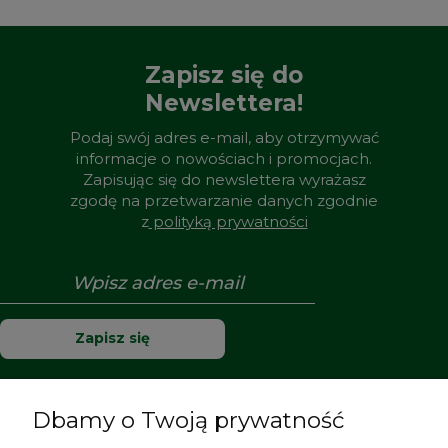
Zapisz się do
Newslettera!
Podaj swój adres e-mail, aby otrzymywać
informacje o nowościach i promocjach.
Zapisując się do newslettera wyrażasz
zgodę na przetwarzanie danych zgodnie
z
polityką prywatności
Zapisz się
Dbamy o Twoją prywatność
Pomoc