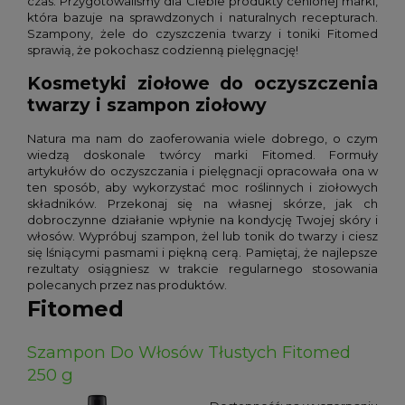
czas. Przygotowaliśmy dla Ciebie produkty cenionej marki,
która bazuje na sprawdzonych i naturalnych recepturach.
Szampony, żele do czyszczenia twarzy i toniki Fitomed
sprawią, że pokochasz codzienną pielęgnację!
Kosmetyki ziołowe do oczyszczenia
twarzy i szampon ziołowy
Natura ma nam do zaoferowania wiele dobrego, o czym
wiedzą doskonale twórcy marki Fitomed. Formuły
artykułów do oczyszczania i pielęgnacji opracowała ona w
ten sposób, aby wykorzystać moc roślinnych i ziołowych
składników. Przekonaj się na własnej skórze, jak ch
dobroczynne działanie wpłynie na kondycję Twojej skóry i
włosów. Wypróbuj szampon, żel lub tonik do twarzy i ciesz
się lśniącymi pasmami i piękną cerą. Pamiętaj, że najlepsze
rezultaty osiągniesz w trakcie regularnego stosowania
polecanych przez nas produktów.
Fitomed
Szampon Do Włosów Tłustych Fitomed
250 g