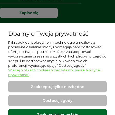
Zapisz się
Dbamy o Twoją prywatność
Pomoc
Pliki cookies i pokrewne im technologie umożliwiają
poprawne działanie strony i pomagają nam dostosować
Moje konto
ofertę do Twoich potrzeb. Możesz zaakceptować
wykorzystanie przez nas wszystkich tych plików i przejść do
sklepu lub dostosować użycie plików do swoich
Płatności i dostawa
preferencji, wybierając opcję "Dostosuj zgody".
Więcej o plikach cookies przeczytasz w naszej Polityce
Informacje
prywatności.
O nas
Zaakceptuj tylko niezbędne
Dostosuj zgody
Zaakceptuj wszystkie