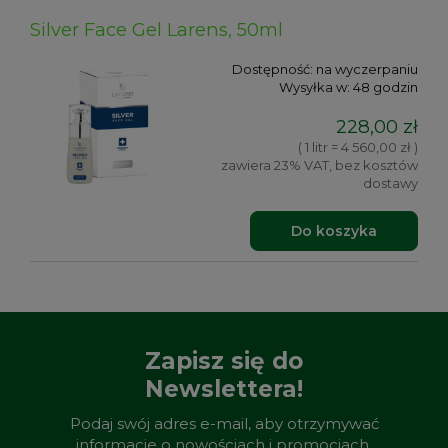
Silver Face Gel Larens, 50ml
Dostępność:
na wyczerpaniu
Wysyłka w:
48 godzin
228,00 zł
( 1 litr = 4 560,00 zł )
zawiera 23% VAT, bez kosztów
dostawy
Do koszyka
Zapisz się do
Newslettera!
Podaj swój adres e-mail, aby otrzymywać
informacje o nowościach i promocjach.