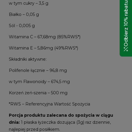
Odbierz 10% rabatu!
w tym cukry – 3,5 g
Białko – 0,05 g
Sól - 0,005 g
Witamina C – 67,68mg (85%RWS*)
Witamina E – 5,86mg (49%RWS*)
Składniki aktywne:
Polifenole łącznie – 96,8 mg
w tym Flawonoidy – 674,5 mg
Korzeń żeń-szenia – 500 mg
*RWS – Referencyjna Wartość Spożycia
Porcja produktu zalecana do spożycia w ciągu
dnia:
1 płaska łyżeczka dozująca (3g) raz dziennie,
najlepiej przed posiłkiem.