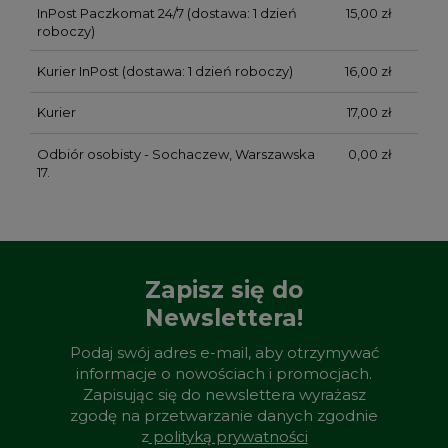
InPost Paczkomat 24/7
(dostawa: 1 dzień
15,00 zł
roboczy)
Kurier InPost
(dostawa: 1 dzień roboczy)
16,00 zł
Kurier
17,00 zł
Odbiór osobisty - Sochaczew, Warszawska
0,00 zł
17.
Zapisz się do
Newslettera!
Podaj swój adres e-mail, aby otrzymywać
informacje o nowościach i promocjach.
Zapisując się do newslettera wyrażasz
zgodę na przetwarzanie danych zgodnie
z
polityką prywatności