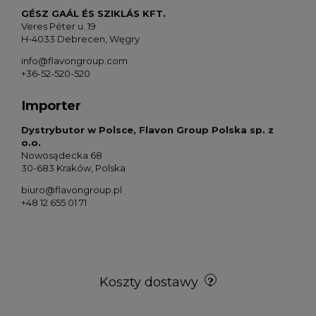
GÉSZ GAÁL ÉS SZIKLÁS KFT.
Veres Péter u. 19
H-4033 Debrecen, Węgry
info@flavongroup.com
+36-52-520-520
Importer
Dystrybutor w Polsce, Flavon Group Polska sp. z
o.o.
Nowosądecka 68
30-683 Kraków, Polska
biuro@flavongroup.pl
+48 12 655 01 71
Koszty dostawy