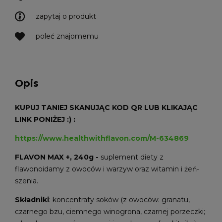
zapytaj o produkt
poleć znajomemu
Opis
KUPUJ TANIEJ SKANUJĄC KOD QR LUB KLIKAJĄC
LINK PONIŻEJ :) :
https://www.healthwithflavon.com/M-634869
FLAVON MAX +, 240g -
suplement diety z
flawonoidamy z owoców i warzyw oraz witamin i żeń-
szenia.
Składniki
: koncentraty soków (z owoców: granatu,
czarnego bzu, ciemnego winogrona, czarnej porzeczki;