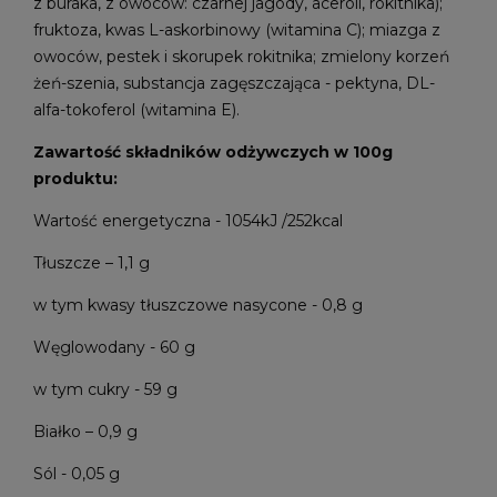
z buraka, z owoców: czarnej jagody, aceroli, rokitnika);
fruktoza, kwas L-askorbinowy (witamina C); miazga z
owoców, pestek i skorupek rokitnika; zmielony korzeń
żeń-szenia, substancja zagęszczająca - pektyna, DL-
alfa-tokoferol (witamina E).
Zawartość składników odżywczych w 100g
produktu:
Wartość energetyczna - 1054kJ /252kcal
Tłuszcze – 1,1 g
w tym kwasy tłuszczowe nasycone - 0,8 g
Węglowodany - 60 g
w tym cukry - 59 g
Białko – 0,9 g
Sól - 0,05 g