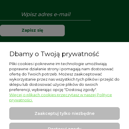
Zapisz się
Dbamy o Twoją prywatność
Pomoc
Pliki cookies i pokrewne im technologie umożliwiają
poprawne działanie strony i pomagają nam dostosować
Moje konto
ofertę do Twoich potrzeb. Możesz zaakceptować
wykorzystanie przez nas wszystkich tych plików i przejść do
sklepu lub dostosować użycie plików do swoich
Płatności i dostawa
preferencji, wybierając opcję "Dostosuj zgody".
Więcej o plikach cookies przeczytasz w naszej Polityce
Informacje
prywatności.
O nas
Zaakceptuj tylko niezbędne
Dostosuj zgody