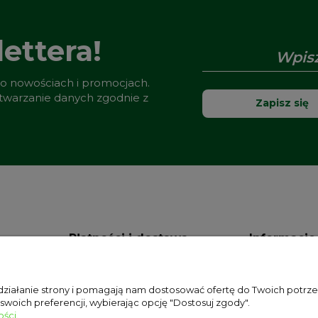
ettera!
 o nowościach i promocjach.
etwarzanie danych zgodnie z
Zapisz się
Płatności i dostawa
Informacje
Formy płatności
Polityka prywa
 działanie strony i pomagają nam dostosować ofertę do Twoich potr
Koszty dostawy
Jak kupować
 swoich preferencji, wybierając opcję "Dostosuj zgody".
ści.