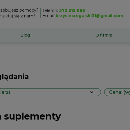
rzebujesz pomocy?
Telefon:
572 315 983
Email:
krzysiekregulski31@gmail.com
taktuj się z nami!
Blog
O firmie
glądania
ierz)
Cena: (w
m suplementy