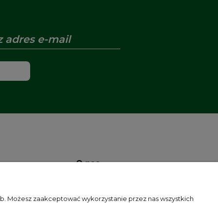
O nas
tności i cookies
O firmie
zeb. Możesz zaakceptować wykorzystanie przez nas wszystkich
?
Kontakt