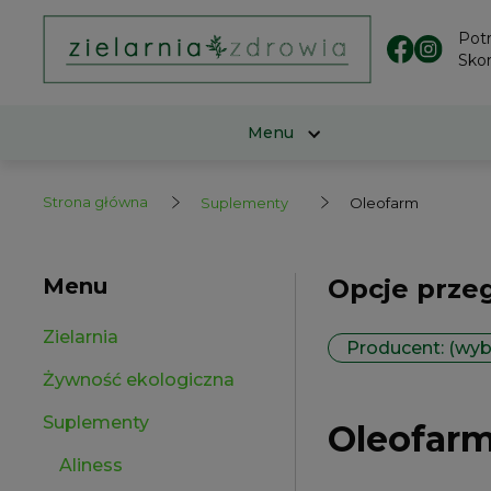
Pot
Skon
Menu
Strona główna
Suplementy
Oleofarm
Menu
Opcje prze
Zielarnia
Producent: (wyb
Żywność ekologiczna
Suplementy
Oleofar
Aliness