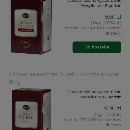
Dostępność:
na wyczerpaniu
Wysyłka w:
48 godzin
9,50 zł
( 1 kg = 237,50 zł )
zawiera 23% VAT, bez kosztów
dostawy
Do koszyka
Czerwona Herbata Puerh Liściasta Kawon
80 g
Dostępność:
na wyczerpaniu
Wysyłka w:
48 godzin
9,00 zł
( 1 kg = 112,50 zł )
zawiera 23% VAT, bez kosztów
dostawy