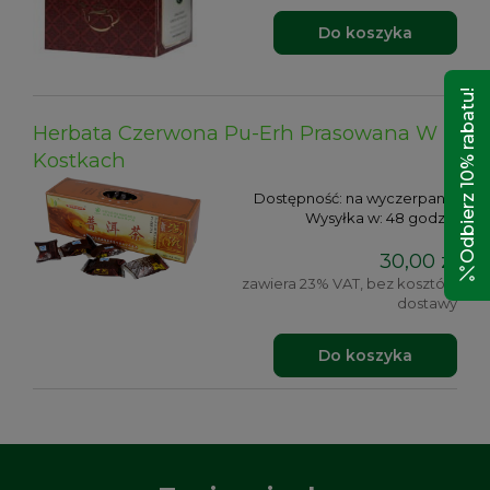
Do koszyka
Odbierz 10% rabatu!
Herbata Czerwona Pu-Erh Prasowana W
Kostkach
Dostępność:
na wyczerpaniu
Wysyłka w:
48 godzin
30,00 zł
zawiera 23% VAT, bez kosztów
dostawy
Do koszyka