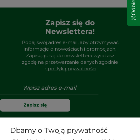
Zapisz się do
Newslettera!
Podaj swój adres e-mail, aby otrzymywać
informacje o nowościach i promocjach.
Zapisując się do newslettera wyrażasz
zgodę na przetwarzanie danych zgodnie
z
polityką prywatności
Zapisz się
Dbamy o Twoją prywatność
Pomoc