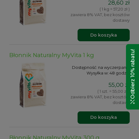
28,60 zł
( 1 kg = 57,20 zł )
zawiera 8% VAT, bez kosztów
dostawy
Do koszyka
Odbierz 10% rabatu!
Błonnik Naturalny MyVita 1 kg
Dostępność:
na wyczerpaniu
Wysyłka w:
48 godzin
55,00 zł
( 1 szt. = 55,00 zł )
zawiera 8% VAT, bez kosztów
dostawy
Do koszyka
Błonnik Naturalny MyVita 300 g