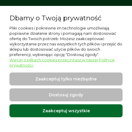
Dbamy o Twoją prywatność
Pomoc
Pliki cookies i pokrewne im technologie umożliwiają
poprawne działanie strony i pomagają nam dostosować
Moje konto
ofertę do Twoich potrzeb. Możesz zaakceptować
wykorzystanie przez nas wszystkich tych plików i przejść do
sklepu lub dostosować użycie plików do swoich
Płatności i dostawa
preferencji, wybierając opcję "Dostosuj zgody".
Więcej o plikach cookies przeczytasz w naszej Polityce
Informacje
prywatności.
O nas
Zaakceptuj tylko niezbędne
Dostosuj zgody
Zaakceptuj wszystkie
Warszawska 17, 96-500 Sochaczew
Projekt i wykonanie:
Ecommercy.pl
Pokaż pełną wersję strony