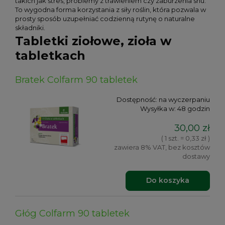
takich jak stres, problemy z trawieniem czy zaburzenia snu.
To wygodna forma korzystania z siły roślin, która pozwala w
prosty sposób uzupełniać codzienną rutynę o naturalne
składniki.
Tabletki ziołowe, zioła w
tabletkach
Bratek Colfarm 90 tabletek
Dostępność:
na wyczerpaniu
Wysyłka w:
48 godzin
30,00 zł
( 1 szt. = 0,33 zł )
zawiera 8% VAT, bez kosztów
dostawy
Do koszyka
Głóg Colfarm 90 tabletek