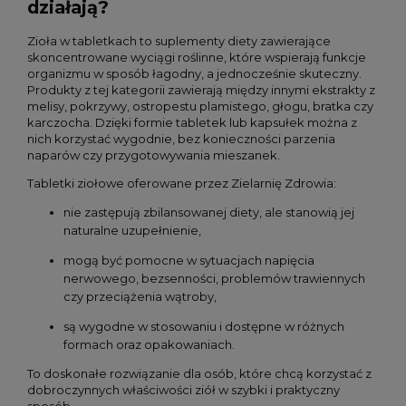
działają?
Zioła w tabletkach to suplementy diety zawierające
skoncentrowane wyciągi roślinne, które wspierają funkcje
organizmu w sposób łagodny, a jednocześnie skuteczny.
Produkty z tej kategorii zawierają między innymi ekstrakty z
melisy, pokrzywy, ostropestu plamistego, głogu, bratka czy
karczocha. Dzięki formie tabletek lub kapsułek można z
nich korzystać wygodnie, bez konieczności parzenia
naparów czy przygotowywania mieszanek.
Tabletki ziołowe oferowane przez Zielarnię Zdrowia:
nie zastępują zbilansowanej diety, ale stanowią jej
naturalne uzupełnienie,
mogą być pomocne w sytuacjach napięcia
nerwowego, bezsenności, problemów trawiennych
czy przeciążenia wątroby,
są wygodne w stosowaniu i dostępne w różnych
formach oraz opakowaniach.
To doskonałe rozwiązanie dla osób, które chcą korzystać z
dobroczynnych właściwości ziół w szybki i praktyczny