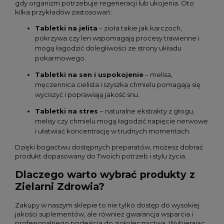
gdy organizm potrzebuje regeneracji lub ukojenia. Oto
kilka przykładów zastosowań:
Tabletki na jelita
– zioła takie jak karczoch,
pokrzywa czy len wspomagają procesy trawienne i
mogą łagodzić dolegliwości ze strony układu
pokarmowego.
Tabletki na sen i uspokojenie
– melisa,
męczennica cielista i szyszka chmielu pomagają się
wyciszyć i poprawiają jakość snu.
Tabletki na stres
– naturalne ekstrakty z głogu,
melisy czy chmielu mogą łagodzić napięcie nerwowe
i ułatwiać koncentrację w trudnych momentach.
Dzięki bogactwu dostępnych preparatów, możesz dobrać
produkt dopasowany do Twoich potrzeb i stylu życia.
Dlaczego warto wybrać produkty z
Zielarni Zdrowia?
Zakupy w naszym sklepie to nie tylko dostęp do wysokiej
jakości suplementów, ale również gwarancja wsparcia i
profesjonalnego podejścia do ziołolecznictwa. Wybierając