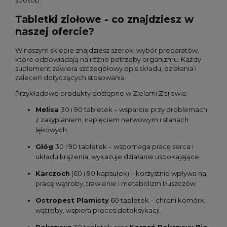
sposób.
Tabletki ziołowe - co znajdziesz w
naszej ofercie?
W naszym sklepie znajdziesz szeroki wybór preparatów,
które odpowiadają na różne potrzeby organizmu. Każdy
suplement zawiera szczegółowy opis składu, działania i
zaleceń dotyczących stosowania.
Przykładowe produkty dostępne w Zielarni Zdrowia:
Melisa
30 i 90 tabletek – wsparcie przy problemach
z zasypianiem, napięciem nerwowym i stanach
lękowych.
Głóg
30 i 90 tabletek – wspomaga pracę serca i
układu krążenia, wykazuje działanie uspokajające.
Karczoch
(60 i 90 kapsułek) – korzystnie wpływa na
pracę wątroby, trawienie i metabolizm tłuszczów.
Ostropest Plamisty
60 tabletek – chroni komórki
wątroby, wspiera proces detoksykacji.
Pokrzywa
30 tabletek oraz
Korzeń Pokrzywy Bio