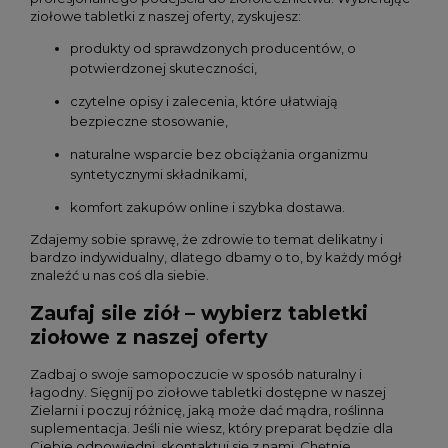
ziołowe tabletki z naszej oferty, zyskujesz:
produkty od sprawdzonych producentów, o
potwierdzonej skuteczności,
czytelne opisy i zalecenia, które ułatwiają
bezpieczne stosowanie,
naturalne wsparcie bez obciążania organizmu
syntetycznymi składnikami,
komfort zakupów online i szybka dostawa.
Zdajemy sobie sprawę, że zdrowie to temat delikatny i
bardzo indywidualny, dlatego dbamy o to, by każdy mógł
znaleźć u nas coś dla siebie.
Zaufaj sile ziół – wybierz tabletki
ziołowe z naszej oferty
Zadbaj o swoje samopoczucie w sposób naturalny i
łagodny. Sięgnij po ziołowe tabletki dostępne w naszej
Zielarni i poczuj różnicę, jaką może dać mądra, roślinna
suplementacja. Jeśli nie wiesz, który preparat będzie dla
Ciebie odpowiedni, skontaktuj się z nami. Chętnie