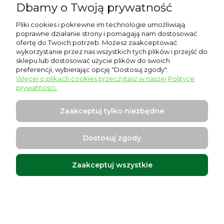
Dbamy o Twoją prywatność
Pomoc
Pliki cookies i pokrewne im technologie umożliwiają
poprawne działanie strony i pomagają nam dostosować
Moje konto
ofertę do Twoich potrzeb. Możesz zaakceptować
wykorzystanie przez nas wszystkich tych plików i przejść do
sklepu lub dostosować użycie plików do swoich
Płatności i dostawa
preferencji, wybierając opcję "Dostosuj zgody".
Więcej o plikach cookies przeczytasz w naszej Polityce
Informacje
prywatności.
O nas
Zaakceptuj tylko niezbędne
Dostosuj zgody
Zaakceptuj wszystkie
Warszawska 17, 96-500 Sochaczew
Projekt i wykonanie:
Ecommercy.pl
Pokaż pełną wersję strony
Sklep internetowy Shoper Premium