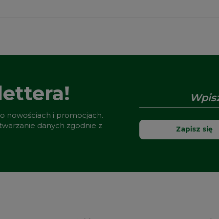
ettera!
 o nowościach i promocjach.
etwarzanie danych zgodnie z
Zapisz się