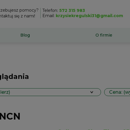
rzebujesz pomocy?
Telefon:
572 315 983
Email:
krzysiekregulski31@gmail.com
taktuj się z nami!
Blog
O firmie
glądania
ierz)
Cena: (w
 NCN