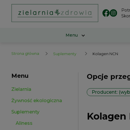
Pot
Skon
Menu
Strona główna
Suplementy
Kolagen NCN
Menu
Opcje prze
Zielarnia
Producent: (wyb
Żywność ekologiczna
Suplementy
Kolagen
Aliness