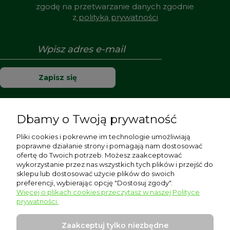
zgodę na przetwarzanie danych zgodnie
z
polityką prywatności
Zapisz się
Dbamy o Twoją prywatność
Pomoc
Pliki cookies i pokrewne im technologie umożliwiają
poprawne działanie strony i pomagają nam dostosować
Moje konto
ofertę do Twoich potrzeb. Możesz zaakceptować
wykorzystanie przez nas wszystkich tych plików i przejść do
sklepu lub dostosować użycie plików do swoich
Płatności i dostawa
preferencji, wybierając opcję "Dostosuj zgody".
Więcej o plikach cookies przeczytasz w naszej Polityce
Informacje
prywatności.
O nas
Zaakceptuj tylko niezbędne