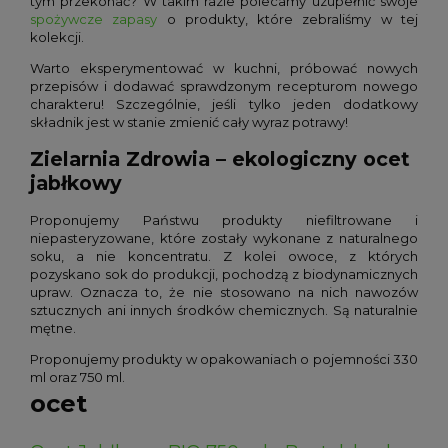
tym przekonać? W takim razie polecamy uzupełnić swoje
spożywcze zapasy
o produkty, które zebraliśmy w tej
kolekcji.
Warto eksperymentować w kuchni, próbować nowych
przepisów i dodawać sprawdzonym recepturom nowego
charakteru! Szczególnie, jeśli tylko jeden dodatkowy
składnik jest w stanie zmienić cały wyraz potrawy!
Zielarnia Zdrowia – ekologiczny ocet
jabłkowy
Proponujemy Państwu produkty niefiltrowane i
niepasteryzowane, które zostały wykonane z naturalnego
soku, a nie koncentratu. Z kolei owoce, z których
pozyskano sok do produkcji, pochodzą z biodynamicznych
upraw. Oznacza to, że nie stosowano na nich nawozów
sztucznych ani innych środków chemicznych. Są naturalnie
mętne.
Proponujemy produkty w opakowaniach o pojemności 330
ml oraz 750 ml.
ocet