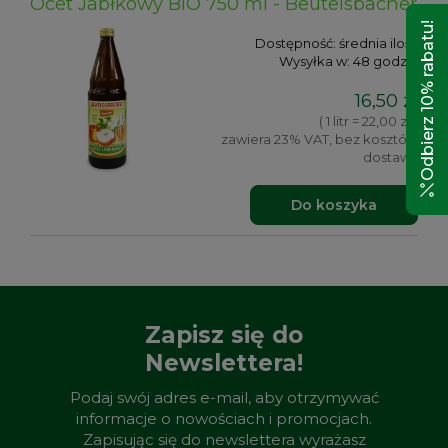
Ocet Jabłkowy BIO 750 ml - Beutelsbacher
Odbierz 10% rabatu!
Dostępność:
średnia ilość
Wysyłka w:
48 godzin
16,50 zł
( 1 litr = 22,00 zł )
zawiera 23% VAT, bez kosztów
dostawy
Do koszyka
Zapisz się do
Newslettera!
Podaj swój adres e-mail, aby otrzymywać
informacje o nowościach i promocjach.
Zapisując się do newslettera wyrażasz