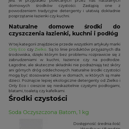
jest w przypadku polecanych przez nas naturalnych
domowych środków czystości. Zastąpią one z
powodzeniem tradycyjne detergenty i ułatwią dokładnie
posprzątanie łazienki czy kuchni.
Naturalne domowe środki do
czyszczenia łazienki, kuchni i podłóg
W tej kategorii znajdziecie przede wszystkim artykuły marki
Only Eco
czy
Zielko
. Są to linie produktów przyjaznych dla
środowiska, dzięki którym bez problemu rozprawicie się z
zabrudzeniami w kuchni, łazience czy na podłodze.
Łagodne, ale skuteczne składniki nie podrażniają też skóry
ani górnych dróg oddechowych. Naturalne środki czystości
mogą być stosowane także w domach, w których są małe
dzieci. Poznajcie lepiej ekologiczne detergenty od Zielko i
Only Eco i cieszcie się nieskazitelnie czystymi podłogami,
blatami, toaletą czy kafelkami.
Środki czystości
Soda Oczyszczona Batom, 1 kg
Dostępność:
średnia ilość
Wysyłka w:
48 godzin