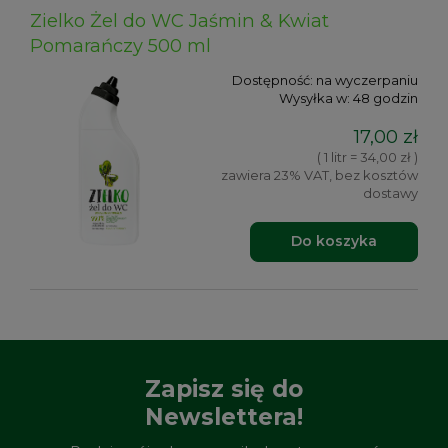
Zielko Żel do WC Jaśmin & Kwiat
Pomarańczy 500 ml
Dostępność:
na wyczerpaniu
Wysyłka w:
48 godzin
17,00 zł
( 1 litr = 34,00 zł )
zawiera 23% VAT, bez kosztów
dostawy
Do koszyka
Zapisz się do
Newslettera!