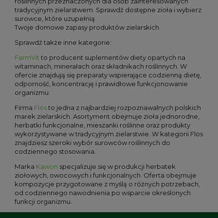
roślinnych przeznaczonych dla osób zainteresowanych
tradycyjnym zielarstwem. Sprawdź dostępne zioła i wybierz
surowce, które uzupełnią
Twoje domowe zapasy produktów zielarskich.
Sprawdź także inne kategorie:
FarmVit
to producent suplementów diety opartych na
witaminach, minerałach oraz składnikach roślinnych. W
ofercie znajdują się preparaty wspierające codzienną dietę,
odporność, koncentrację i prawidłowe funkcjonowanie
organizmu.
Firma
Flos
to jedna z najbardziej rozpoznawalnych polskich
marek zielarskich. Asortyment obejmuje zioła jednorodne,
herbatki funkcjonalne, mieszanki roślinne oraz produkty
wykorzystywane w tradycyjnym zielarstwie. W kategorii Flos
znajdziesz szeroki wybór surowców roślinnych do
codziennego stosowania.
Marka
Kawon
specjalizuje się w produkcji herbatek
ziołowych, owocowych i funkcjonalnych. Oferta obejmuje
kompozycje przygotowane z myślą o różnych potrzebach,
od codziennego nawodnienia po wsparcie określonych
funkcji organizmu.