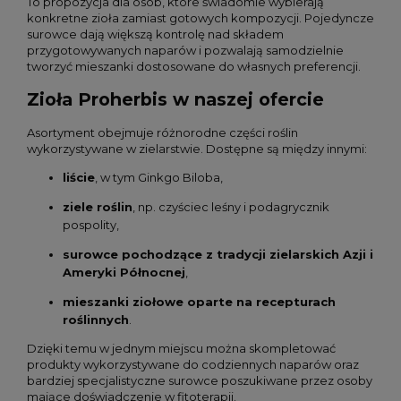
To propozycja dla osób, które świadomie wybierają
konkretne zioła zamiast gotowych kompozycji. Pojedyncze
surowce dają większą kontrolę nad składem
przygotowywanych naparów i pozwalają samodzielnie
tworzyć mieszanki dostosowane do własnych preferencji.
Zioła Proherbis w naszej ofercie
Asortyment obejmuje różnorodne części roślin
wykorzystywane w zielarstwie. Dostępne są między innymi:
liście
, w tym Ginkgo Biloba,
ziele roślin
, np. czyściec leśny i podagrycznik
pospolity,
surowce pochodzące z tradycji zielarskich Azji i
Ameryki Północnej
,
mieszanki ziołowe oparte na recepturach
roślinnych
.
Dzięki temu w jednym miejscu można skompletować
produkty wykorzystywane do codziennych naparów oraz
bardziej specjalistyczne surowce poszukiwane przez osoby
mające doświadczenie w fitoterapii.