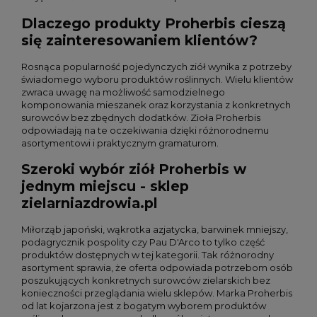
Dlaczego produkty Proherbis cieszą
się zainteresowaniem klientów?
Rosnąca popularność pojedynczych ziół wynika z potrzeby
świadomego wyboru produktów roślinnych. Wielu klientów
zwraca uwagę na możliwość samodzielnego
komponowania mieszanek oraz korzystania z konkretnych
surowców bez zbędnych dodatków. Zioła Proherbis
odpowiadają na te oczekiwania dzięki różnorodnemu
asortymentowi i praktycznym gramaturom.
Szeroki wybór ziół Proherbis w
jednym miejscu - sklep
zielarniazdrowia.pl
Miłorząb japoński, wąkrotka azjatycka, barwinek mniejszy,
podagrycznik pospolity czy Pau D'Arco to tylko część
produktów dostępnych w tej kategorii. Tak różnorodny
asortyment sprawia, że oferta odpowiada potrzebom osób
poszukujących konkretnych surowców zielarskich bez
konieczności przeglądania wielu sklepów. Marka Proherbis
od lat kojarzona jest z bogatym wyborem produktów