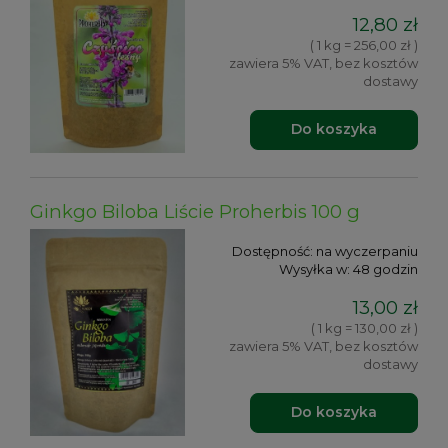
12,80 zł
( 1 kg = 256,00 zł )
zawiera 5% VAT, bez kosztów
dostawy
Do koszyka
Ginkgo Biloba Liście Proherbis 100 g
Dostępność:
na wyczerpaniu
Wysyłka w:
48 godzin
13,00 zł
( 1 kg = 130,00 zł )
zawiera 5% VAT, bez kosztów
dostawy
Do koszyka