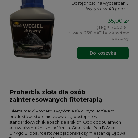
Dostępność:
na wyczerpaniu
Wysyłka w:
48 godzin
35,00 zł
( 1 kg = 175,00 zł )
zawiera 23% VAT, bez kosztów
dostawy
Do koszyka
Proherbis zioła dla osób
zainteresowanych fitoterapią
Oferta marki Proherbis wyróżnia się dużym udziałem
produktów, które nie zawsze są dostępne w
standardowych sklepach zielarskich. Obok popularnych
surowców można znaleźć m.in. Gotu Kola, Pau D'Arco,
Ginkgo Biloba, rdestowiec japoński czy mieszankę Ojibwa.