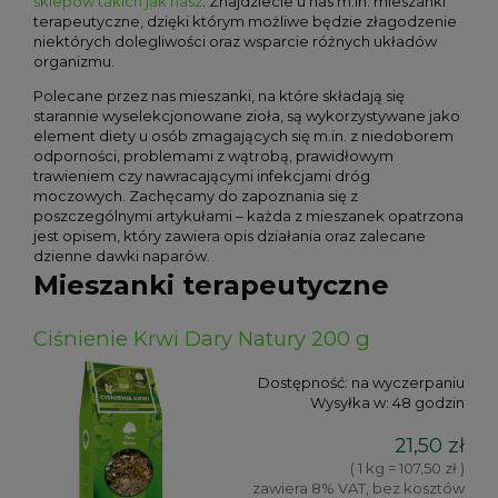
sklepów takich jak nasz
. Znajdziecie u nas m.in. mieszanki
terapeutyczne, dzięki którym możliwe będzie złagodzenie
niektórych dolegliwości oraz wsparcie różnych układów
organizmu.
Polecane przez nas mieszanki, na które składają się
starannie wyselekcjonowane zioła, są wykorzystywane jako
element diety u osób zmagających się m.in. z niedoborem
odporności, problemami z wątrobą, prawidłowym
trawieniem czy nawracającymi infekcjami dróg
moczowych. Zachęcamy do zapoznania się z
poszczególnymi artykułami – każda z mieszanek opatrzona
jest opisem, który zawiera opis działania oraz zalecane
dzienne dawki naparów.
Mieszanki terapeutyczne
Ciśnienie Krwi Dary Natury 200 g
Dostępność:
na wyczerpaniu
Wysyłka w:
48 godzin
21,50 zł
( 1 kg = 107,50 zł )
zawiera 8% VAT, bez kosztów