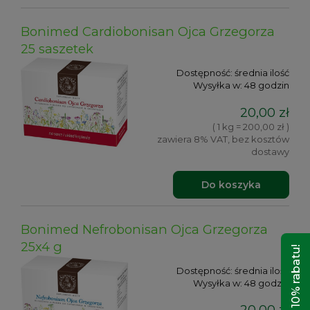
Bonimed Cardiobonisan Ojca Grzegorza
25 saszetek
Dostępność:
średnia ilość
Wysyłka w:
48 godzin
20,00 zł
( 1 kg = 200,00 zł )
zawiera 8% VAT, bez kosztów
dostawy
Do koszyka
Bonimed Nefrobonisan Ojca Grzegorza
25x4 g
Odbierz 10% rabatu!
Dostępność:
średnia ilość
Wysyłka w:
48 godzin
20,00 zł