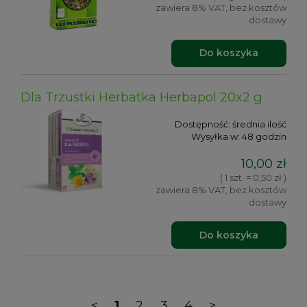
zawiera 8% VAT, bez kosztów
dostawy
Do koszyka
Dla Trzustki Herbatka Herbapol 20x2 g
Dostępność:
średnia ilość
Wysyłka w:
48 godzin
10,00 zł
( 1 szt. = 0,50 zł )
zawiera 8% VAT, bez kosztów
dostawy
Do koszyka
<
1
2
3
4
>