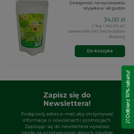
Dostępność:
na wyczerpaniu
Wysyłka w:
48 godzin
34,00 zł
( 1 kg = 340,00 zł )
zawiera 8% VAT, bez kosztów
dostawy
Do koszyka
Odbierz 10% rabatu!
Zapisz się do
Newslettera!
Podaj swój adres e-mail, aby otrzymywać
informacje o nowościach i promocjach.
Zapisując się do newslettera wyrażasz
zgodę na przetwarzanie danych zgodnie