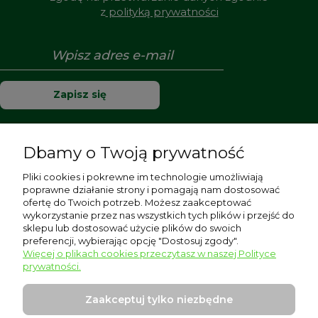
z
polityką prywatności
Zapisz się
Dbamy o Twoją prywatność
Pomoc
Pliki cookies i pokrewne im technologie umożliwiają
poprawne działanie strony i pomagają nam dostosować
Moje konto
ofertę do Twoich potrzeb. Możesz zaakceptować
wykorzystanie przez nas wszystkich tych plików i przejść do
sklepu lub dostosować użycie plików do swoich
Płatności i dostawa
preferencji, wybierając opcję "Dostosuj zgody".
Więcej o plikach cookies przeczytasz w naszej Polityce
Informacje
prywatności.
O nas
Zaakceptuj tylko niezbędne