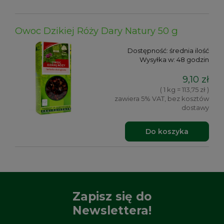
Owoc Dzikiej Róży Dary Natury 50 g
Dostępność:
średnia ilość
Wysyłka w:
48 godzin
9,10 zł
( 1 kg = 113,75 zł )
zawiera 5% VAT, bez kosztów
dostawy
Do koszyka
Zapisz się do
Newslettera!