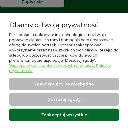
Zapisz się
Dbamy o Twoją prywatność
Pomoc
Pliki cookies i pokrewne im technologie umożliwiają
poprawne działanie strony i pomagają nam dostosować
Moje konto
ofertę do Twoich potrzeb. Możesz zaakceptować
wykorzystanie przez nas wszystkich tych plików i przejść do
sklepu lub dostosować użycie plików do swoich
Płatności i dostawa
preferencji, wybierając opcję "Dostosuj zgody".
Więcej o plikach cookies przeczytasz w naszej Polityce
Informacje
prywatności.
O nas
Zaakceptuj tylko niezbędne
Dostosuj zgody
Zaakceptuj wszystkie
Warszawska 17, 96-500 Sochaczew
Projekt i wykonanie:
Ecommercy.pl