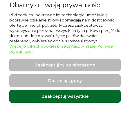
Dbamy o Twoją prywatność
Pomoc
Pliki cookies i pokrewne im technologie umożliwiają
poprawne działanie strony i pomagają nam dostosować
Moje konto
ofertę do Twoich potrzeb. Możesz zaakceptować
wykorzystanie przez nas wszystkich tych plików i przejść do
sklepu lub dostosować użycie plików do swoich
Płatności i dostawa
preferencji, wybierając opcję "Dostosuj zgody".
Więcej o plikach cookies przeczytasz w naszej Polityce
Informacje
prywatności.
O nas
Zaakceptuj tylko niezbędne
Dostosuj zgody
Zaakceptuj wszystkie
Warszawska 17, 96-500 Sochaczew
Projekt i wykonanie:
Ecommercy.pl
Pokaż pełną wersję strony
Sklep internetowy Shoper Premium