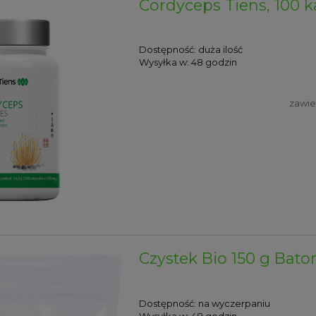
Cordyceps Tiens, 100 k
Dostępność:
duża ilość
Wysyłka w:
48 godzin
zawie
Czystek Bio 150 g Bat
Dostępność:
na wyczerpaniu
Wysyłka w:
48 godzin