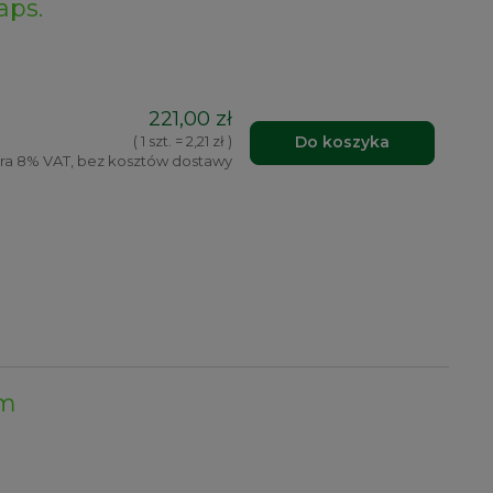
aps.
221,00 zł
Do koszyka
( 1 szt. = 2,21 zł )
ra 8% VAT, bez kosztów dostawy
om