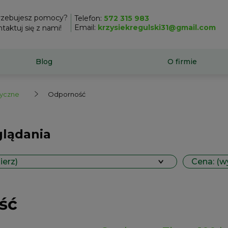
rzebujesz pomocy?
Telefon:
572 315 983
Email:
krzysiekregulski31@gmail.com
taktuj się z nami!
Blog
O firmie
tyczne
Odporność
glądania
ierz)
Cena: (w
ść