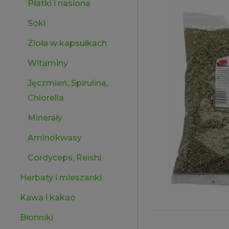
Płatki i nasiona
Soki
Zioła w kapsułkach
Witaminy
Jęczmień, Spirulina,
Chlorella
Minerały
Aminokwasy
Cordyceps, Reishi
Herbaty i mieszanki
Kawa i kakao
Błonniki