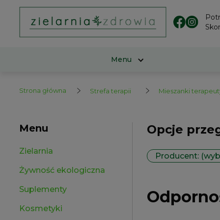
Pot
Skon
Menu
Strona główna
Strefa terapii
Mieszanki terapeu
Menu
Opcje prze
Zielarnia
Producent: (wyb
Żywność ekologiczna
Suplementy
Odporno
Kosmetyki