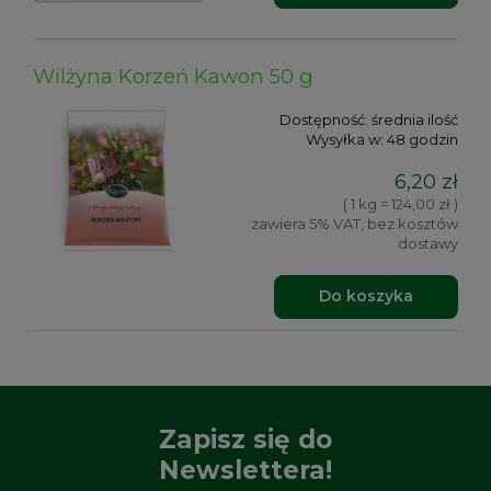
Wilżyna Korzeń Kawon 50 g
Dostępność:
średnia ilość
Wysyłka w:
48 godzin
6,20 zł
( 1 kg = 124,00 zł )
zawiera 5% VAT, bez kosztów
dostawy
Do koszyka
Zapisz się do
Newslettera!