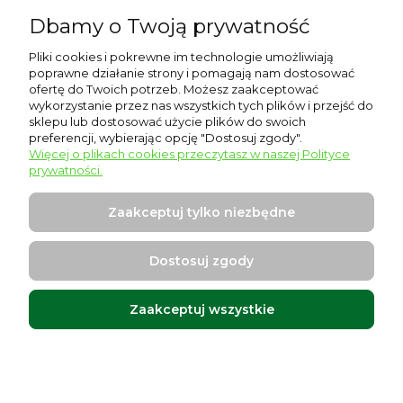
Dbamy o Twoją prywatność
Pomoc
Pliki cookies i pokrewne im technologie umożliwiają
poprawne działanie strony i pomagają nam dostosować
Moje konto
ofertę do Twoich potrzeb. Możesz zaakceptować
wykorzystanie przez nas wszystkich tych plików i przejść do
sklepu lub dostosować użycie plików do swoich
Płatności i dostawa
preferencji, wybierając opcję "Dostosuj zgody".
Więcej o plikach cookies przeczytasz w naszej Polityce
Informacje
prywatności.
O nas
Zaakceptuj tylko niezbędne
Dostosuj zgody
Zaakceptuj wszystkie
Warszawska 17, 96-500 Sochaczew
Projekt i wykonanie:
Ecommercy.pl
Pokaż pełną wersję strony